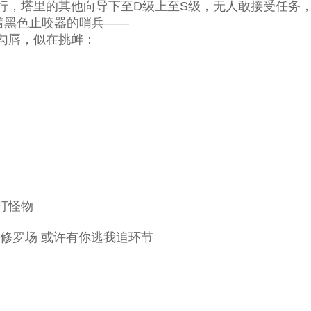
，塔里的其他向导下至D级上至S级，无人敢接受任务
黑色止咬器的哨兵——
勾唇，似在挑衅：
打怪物
雄竞修罗场 或许有你逃我追环节