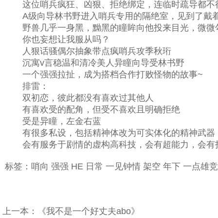
这位哨兵疯狂、凶狠、拒绝绑定，连临时疏导都不行
A级向导林书野进入哨兵专用的隔绝室，见到了戴着
野兽几乎一身黑，黝黑的瞳眸向他投来目光，微微
你也妄想让我服从吗？
人狠话骚偶尔抽象带点疯哨兵攻季秋珩
沉寓v言稳温和清冷美人异瞳向导受林书野
一个强强拉扯，成为搭档合作打败怪物的故事~
排雷：
双初恋，彼此都没有喜欢过其他人
有喜欢受的配角，但受不喜欢且明确拒绝
受是异瞳，左金右蓝
有很多私设，包括精神体改为可实体化的精神武器
会有服务于剧情的虚构高科技，会有超能力，会有
标签：哨向 强强 HE 日常 一见钟情 架空 年下 一点
上一本：
《我不是一个好丈夫abo》