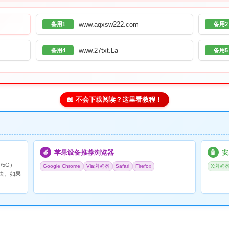
www.aqxsw222.com
备用1
备用2
www.27txt.La
备用4
备用5
📖 不会下载阅读？这里看教程！
苹果设备推荐浏览器
安
🍎
🤖
/5G）
Google Chrome
Via浏览器
Safari
Firefox
X浏览
决。如果