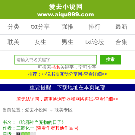
分类
txt分享
强推
排行
最新
耽美
女生
男生
txt论坛
合集
可搜索
书名
关键字，宁可少字!
推荐：小说书友互动分享网-查看详细>>
重要提醒：下载地址在本页尾部
若无法访问，请更换浏览器和网络再试-查看详细>>
当前位置：
爱去小说网
→
耽美专区
书名：《给邪神当宠物的日子》
作者：三卿化一
(查看作者其他作品 »)
星级：