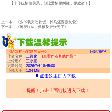
【非传统情侣关系，但比爱情更纠缠，更致命！】
上一本：
《少爷装穷吃软饭，掉马还要强制爱》
下一本：
《炮灰beta，但被反派强宠了》
《给邪神当宠物的日子》
问题/举报
作者名称：
三卿化一
(查看作者其他作品 »)
上传用户：
王小宝
更新时间：
2026/7/4 18:45:00
小说大小：
1.94 MB
点击这里进入下载
提醒！点击上面链接进入下载！