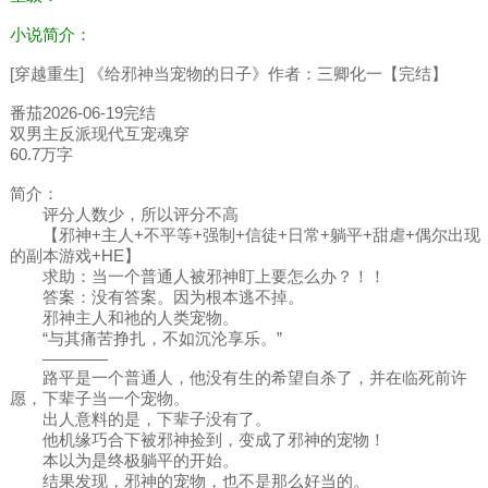
小说简介：
[穿越重生] 《给邪神当宠物的日子》作者：三卿化一【完结】
番茄2026-06-19完结
双男主反派现代互宠魂穿
60.7万字
简介：
评分人数少，所以评分不高
【邪神+主人+不平等+强制+信徒+日常+躺平+甜虐+偶尔出现
的副本游戏+HE】
求助：当一个普通人被邪神盯上要怎么办？！！
答案：没有答案。因为根本逃不掉。
邪神主人和祂的人类宠物。
“与其痛苦挣扎，不如沉沦享乐。”
————
路平是一个普通人，他没有生的希望自杀了，并在临死前许
愿，下辈子当一个宠物。
出人意料的是，下辈子没有了。
他机缘巧合下被邪神捡到，变成了邪神的宠物！
本以为是终极躺平的开始。
结果发现，邪神的宠物，也不是那么好当的。