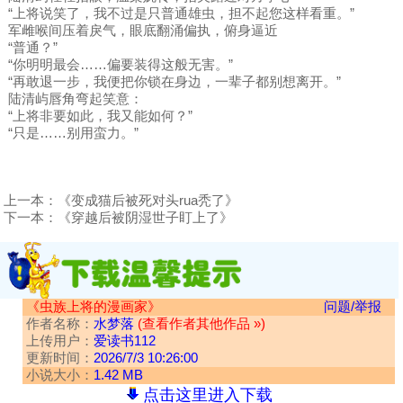
“上将说笑了，我不过是只普通雄虫，担不起您这样看重。”
军雌喉间压着戾气，眼底翻涌偏执，俯身逼近
“普通？”
“你明明最会……偏要装得这般无害。”
“再敢退一步，我便把你锁在身边，一辈子都别想离开。”
陆清屿唇角弯起笑意：
“上将非要如此，我又能如何？”
“只是……别用蛮力。”
上一本：
《变成猫后被死对头rua秃了》
下一本：
《穿越后被阴湿世子盯上了》
《虫族上将的漫画家》
问题/举报
作者名称：
水梦落
(查看作者其他作品 »)
上传用户：
爱读书112
更新时间：
2026/7/3 10:26:00
小说大小：
1.42 MB
点击这里进入下载