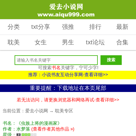
分类
txt分享
强推
排行
最新
耽美
女生
男生
txt论坛
合集
可搜索
书名
关键字，宁可少字!
推荐：小说书友互动分享网-查看详细>>
重要提醒：下载地址在本页尾部
若无法访问，请更换浏览器和网络再试-查看详细>>
当前位置：
爱去小说网
→
耽美专区
书名：《虫族上将的漫画家》
作者：水梦落
(查看作者其他作品 »)
星级：