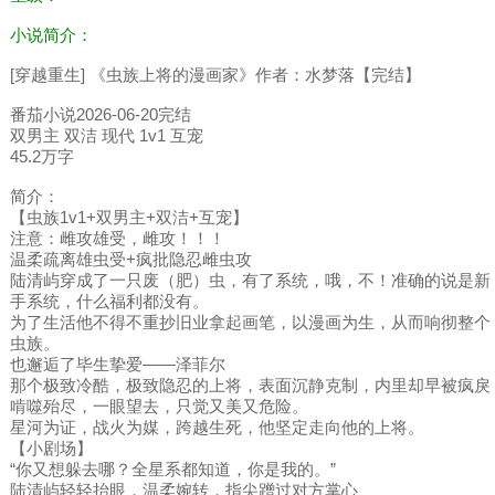
小说简介：
[穿越重生] 《虫族上将的漫画家》作者：水梦落【完结】
番茄小说2026-06-20完结
双男主 双洁 现代 1v1 互宠
45.2万字
简介：
【虫族1v1+双男主+双洁+互宠】
注意：雌攻雄受，雌攻！！！
温柔疏离雄虫受+疯批隐忍雌虫攻
陆清屿穿成了一只废（肥）虫，有了系统，哦，不！准确的说是新
手系统，什么福利都没有。
为了生活他不得不重抄旧业拿起画笔，以漫画为生，从而响彻整个
虫族。
也邂逅了毕生挚爱——泽菲尔
那个极致冷酷，极致隐忍的上将，表面沉静克制，内里却早被疯戾
啃噬殆尽，一眼望去，只觉又美又危险。
星河为证，战火为媒，跨越生死，他坚定走向他的上将。
【小剧场】
“你又想躲去哪？全星系都知道，你是我的。”
陆清屿轻轻抬眼，温柔婉转，指尖蹭过对方掌心