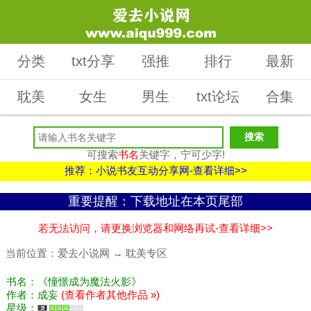
分类
txt分享
强推
排行
最新
耽美
女生
男生
txt论坛
合集
可搜索
书名
关键字，宁可少字!
推荐：小说书友互动分享网-查看详细>>
重要提醒：下载地址在本页尾部
若无法访问，请更换浏览器和网络再试-查看详细>>
当前位置：
爱去小说网
→
耽美专区
书名：《憧憬成为魔法火影》
作者：成妄
(查看作者其他作品 »)
星级：