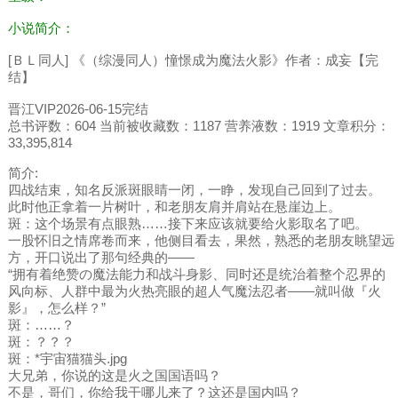
小说简介：
[ＢＬ同人] 《（综漫同人）憧憬成为魔法火影》作者：成妄【完
结】
晋江VIP2026-06-15完结
总书评数：604 当前被收藏数：1187 营养液数：1919 文章积分：
33,395,814
简介:
四战结束，知名反派斑眼睛一闭，一睁，发现自己回到了过去。
此时他正拿着一片树叶，和老朋友肩并肩站在悬崖边上。
斑：这个场景有点眼熟……接下来应该就要给火影取名了吧。
一股怀旧之情席卷而来，他侧目看去，果然，熟悉的老朋友眺望远
方，开口说出了那句经典的——
“拥有着绝赞の魔法能力和战斗身影、同时还是统治着整个忍界的
风向标、人群中最为火热亮眼的超人气魔法忍者——就叫做『火
影』，怎么样？”
斑：……？
斑：？？？
斑：*宇宙猫猫头.jpg
大兄弟，你说的这是火之国国语吗？
不是，哥们，你给我干哪儿来了？这还是国内吗？