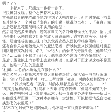
啊？？？
……来都来了，只能走一步看一步了。
很快斑就发现，整个忍界都不太对劲。
首先是忍者的平均战斗能力得到了大幅度提升，但同时在战斗前莫
名其妙多了一个叫做『变身』的步骤（据说他也有），『变身』完
之后还都是花里胡哨很不实用的造型；
然后是突然多出来的、游荡在世间的各种奇形怪状的漆黑生物，据
说是由什么来自暗之组织的敌人派遣而来，通常以粘液怪、触手
怪、蠕虫怪等形象出现（他总觉得这些东西长得很像黑绝）；
还有自称只会追随最人气的魔法忍者，所以特意来找斑组建对魔忍
团队进行实况转播、名为『经纪人』的会飞的奇怪生物（他当然拒
绝了……而且不知道为什么，他觉得这个东西也有点像黑绝）；
最后，虽然以上内容看上去就很离谱，但是对于斑来说这都不是重
点，他唯一关注的重点是——
“柱间……你的木遁这是在做什么？”
被点名的人正指挥木遁生成大量植物纤维，像活物一般自行编织
着：“诶？只是像平时一样……帮你做『变身』时的衣服和配饰？”
“……？我以为忍者『变身』时的衣服都是自动变出来的……？”
“确实是这样的呢，”柱间看上去难得有点苦恼，“但是不知道为什
么，斑你明明可以正常使用忍术，却一直都没办法变身——所以只
好由我来帮斑做一下这种本身拥有一定活性、可以根据情况自动变
换形态的衣服啦！”
“我不在的时候它还能陪你呢，你不是一直很喜欢来着吗？”