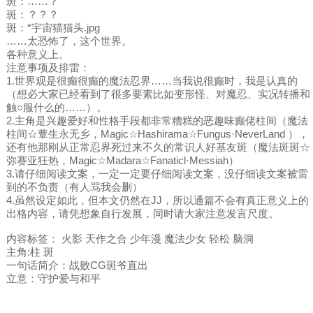
斑：……？
斑：？？？
斑：*宇宙猫猫头.jpg
……太恐怖了，这个世界。
各种意义上。
注意事项及排雷：
1.世界观是很癫很癫的魔法忍界……当我说很癫时，我是认真的
（想必大家已经看到了很多要素比如变形怪、对魔忍、实况转播和
触○服什么的……）。
2.主角是兴趣爱好和性格手段都非常糟糕的恶趣味癫佬柱间（魔法
柱间☆蕈生永无乡，Magic☆Hashirama☆Fungus·NeverLand ），
还有他那刚从正常忍界死过来不久的常识人好基友斑（魔法斑斑☆
弥赛亚狂热，Magic☆Madara☆Fanaticl·Messiah）
3.请仔细阅读文案，一定一定要仔细阅读文案，没仔细读文案被雷
到的不负责（有人骂我会删）
4.虽然设定如此，但本文仍然在JJ，所以通篇不会有真正意义上的
出格内容，请凭想象自行发展，同时请大家注意发言尺度。
内容标签： 火影 天作之合 少年漫 魔法少女 轻松 脑洞
主角:柱 斑
一句话简介：战败CG斑爷直出
立意：守护爱与和平