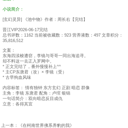
小说简介：
[玄幻灵异] 《池中物》作者：周长右【完结】
晋江VIP2026-06-17完结
总书评数：1162 当前被收藏数：923 营养液数：497 文章积分：
35,816,512
文案：
东海四渎梭遭窃，李镜与哥哥一同出海追寻。
却不料这一去正入罗网中。
* 正文完结了，番外慢慢补上^^
* 主CP东唐君（攻）× 李镜（受）
* 古早狗血风味
内容标签： 情有独钟 东方玄幻 正剧 暗恋 群像
主角：李镜 东唐君 配角：卢绾 银锦
一句话简介：双向暗恋反目成仇
立意：各得其宜
上一本：
《在柯南世界佛系养豹的我》