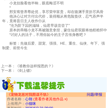
小龙抬脸看他半晌，眼底晦涩不明
*
邢安宥曾养尊处优，享尽荣华富贵，却在骆渊手里折尽风骨
他决心让对方付出代价，装得顺从将危险蛰伏，忍气吞声半
年，竟将昔日主人收作仆从
“沦为阶下囚的滋味，仙君早该尝尝了”
原本的乖顺小龙不再被随意拿捏，蒙住仙君双眼将他桎梏怀中
“讨好人的法子，不用你如今的主子言传身教吧？
标签：先做后爱、甜宠、强强、HE、重生、仙侠、年下、强
制爱、前世今生
上一本：
《谁教你这样报恩的？》
下一本：
《剑上镖》
《宠物龙崽对我图谋不轨》
问题/举报
作者名称：
心翎
(查看作者其他作品 »)
上传用户：
小猫咪