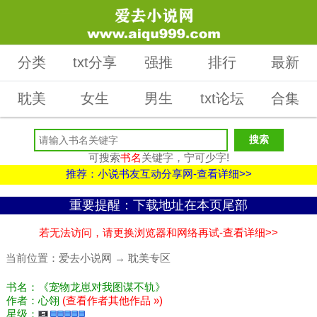
分类
txt分享
强推
排行
最新
耽美
女生
男生
txt论坛
合集
可搜索
书名
关键字，宁可少字!
推荐：小说书友互动分享网-查看详细>>
重要提醒：下载地址在本页尾部
若无法访问，请更换浏览器和网络再试-查看详细>>
当前位置：
爱去小说网
→
耽美专区
书名：《宠物龙崽对我图谋不轨》
作者：心翎
(查看作者其他作品 »)
星级：