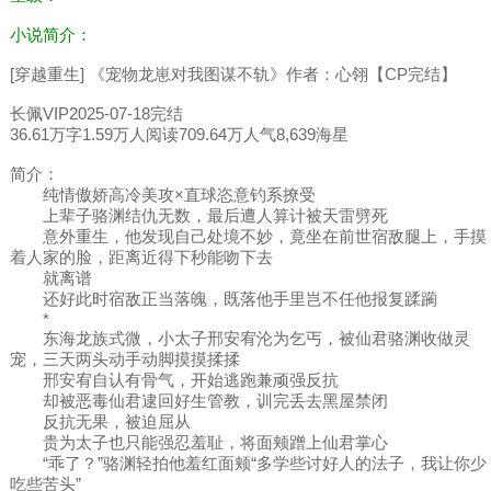
小说简介：
[穿越重生] 《宠物龙崽对我图谋不轨》作者：心翎【CP完结】
长佩VIP2025-07-18完结
36.61万字1.59万人阅读709.64万人气8,639海星
简介：
纯情傲娇高冷美攻×直球恣意钓系撩受
上辈子骆渊结仇无数，最后遭人算计被天雷劈死
意外重生，他发现自己处境不妙，竟坐在前世宿敌腿上，手摸
着人家的脸，距离近得下秒能吻下去
就离谱
还好此时宿敌正当落魄，既落他手里岂不任他报复蹂躏
*
东海龙族式微，小太子邢安宥沦为乞丐，被仙君骆渊收做灵
宠，三天两头动手动脚摸摸揉揉
邢安宥自认有骨气，开始逃跑兼顽强反抗
却被恶毒仙君逮回好生管教，训完丢去黑屋禁闭
反抗无果，被迫屈从
贵为太子也只能强忍羞耻，将面颊蹭上仙君掌心
“乖了？”骆渊轻拍他羞红面颊“多学些讨好人的法子，我让你少
吃些苦头”