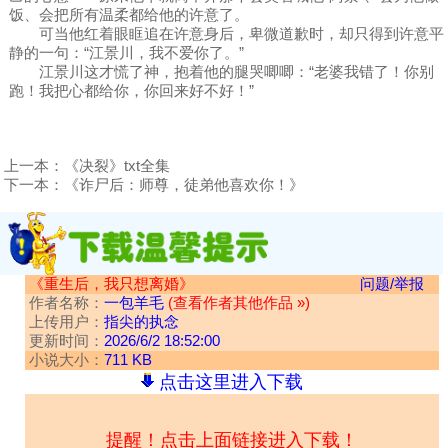
饭、会把所有温柔都给他的许意了。
可当他红着眼眶追在许意身后，卑微道歉时，却只得到许意平
静的一句：“江景川，我不爱你了。”
江景川这才慌了神，抱着他的腿哭唧唧：“老婆我错了！你别
跑！我把心都给你，你回来好不好！”
上一本：
《决裂》txt全集
下一本：
《诈尸后：师尊，徒弟他喜欢你！》
《重生后，我只想离婚》
问题/举报
作者名称：
一包羊毛
(查看作者其他作品 »)
上传用户：
指尖的执念
更新时间：
2026/6/2 18:52:00
小说大小：
711 KB
点击这里进入下载
提醒！点击上面链接进入下载！