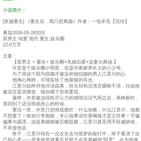
小说简介：
[穿越重生] 《重生后，我只想离婚》作者：一包羊毛【完结】
番茄2026-05-28完结
双男主 纯爱 现代 重生 娱乐圈
22.0万字
文案：
【双男主 + 重生+ 娱乐圈+先婚后爱+追妻火葬场 】
许意是个娱乐圈小明星，也是许家娇养长大的小少爷。
为了得这个因为联姻才被迫和他结婚的男人江景川的心
他掏心掏肺，可现实给了他最狠的耳光。
江景川始终对他冷淡疏离，转头却和沈清言暧昧不清，任由他
被流言蜚语围攻、独自咽下所有委屈。
最终，许意被这段耗尽心力的感情活活气死过去，再睁眼时，
竟回到了还没彻底死心的时候。
重活一世，许意只想彻底摆烂：什么攻略，什么江景川，他都
不想要了！收拾行李跑路，专心搞事业吃香喝辣才是正经事！可偏
偏事与愿违，连提离婚都被百般阻挠，江景川甚至用手段威胁他，
不肯放他走。
终于，江景川却在一次次失去与噩梦的敲打中，终于看清了自
己的心意——原来他早就离不开那个会笑着喊他“阿景”、会为他做