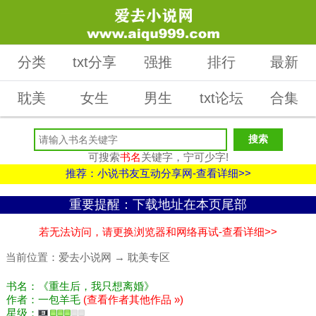
分类
txt分享
强推
排行
最新
耽美
女生
男生
txt论坛
合集
可搜索
书名
关键字，宁可少字!
推荐：小说书友互动分享网-查看详细>>
重要提醒：下载地址在本页尾部
若无法访问，请更换浏览器和网络再试-查看详细>>
当前位置：
爱去小说网
→
耽美专区
书名：《重生后，我只想离婚》
作者：一包羊毛
(查看作者其他作品 »)
星级：