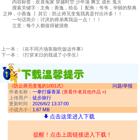
内容标签：欢喜冤家 穿越时空 少年漫 爽文 成长 鬼灭
搜索关键字：主角：善逸，狯岳 ┃ 配角：爷爷，华丽的祭典
之神，小善逸 ┃ 其它：防止师兄变鬼我真是付出许多！！
一句话简介：讨厌的师弟离我远一点！！！
立意：每个人都值得被拯救
上一本：
《在不同片场靠脸吃饭这件事》
下一本：
《打穿末日的我成了小学生》
《防止师兄变鬼的1001式》
问题/举报
作者名称：
一拳打爆香菜
(查看作者其他作品 »)
上传用户：
徒步旅行
更新时间：
2026/6/2 13:37:00
小说大小：
1.67 MB
点击这里进入下载
提醒！点击上面链接进入下载！