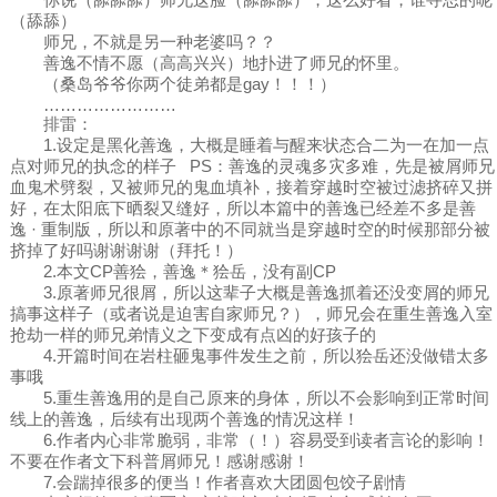
（舔舔）
师兄，不就是另一种老婆吗？？
善逸不情不愿（高高兴兴）地扑进了师兄的怀里。
（桑岛爷爷你两个徒弟都是gay！！！）
……………………
排雷：
1.设定是黑化善逸，大概是睡着与醒来状态合二为一在加一点
点对师兄的执念的样子 PS：善逸的灵魂多灾多难，先是被屑师兄
血鬼术劈裂，又被师兄的鬼血填补，接着穿越时空被过滤挤碎又拼
好，在太阳底下晒裂又缝好，所以本篇中的善逸已经差不多是善
逸 · 重制版，所以和原著中的不同就当是穿越时空的时候那部分被
挤掉了好吗谢谢谢谢（拜托！）
2.本文CP善狯，善逸＊狯岳，没有副CP
3.原著师兄很屑，所以这辈子大概是善逸抓着还没变屑的师兄
搞事这样子（或者说是迫害自家师兄？），师兄会在重生善逸入室
抢劫一样的师兄弟情义之下变成有点凶的好孩子的
4.开篇时间在岩柱砸鬼事件发生之前，所以狯岳还没做错太多
事哦
5.重生善逸用的是自己原来的身体，所以不会影响到正常时间
线上的善逸，后续有出现两个善逸的情况这样！
6.作者内心非常脆弱，非常（！）容易受到读者言论的影响！
不要在作者文下科普屑师兄！感谢感谢！
7.会踹掉很多的便当！作者喜欢大团圆包饺子剧情