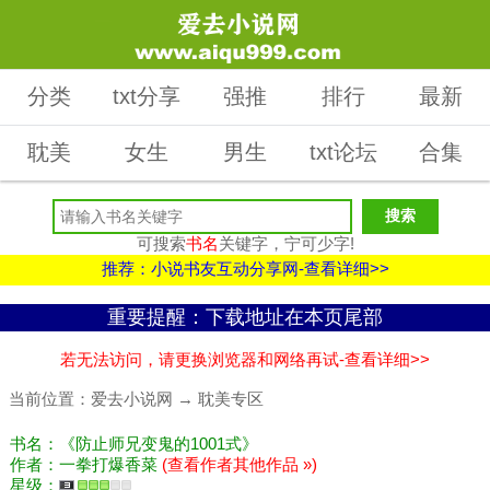
分类
txt分享
强推
排行
最新
耽美
女生
男生
txt论坛
合集
可搜索
书名
关键字，宁可少字!
推荐：小说书友互动分享网-查看详细>>
重要提醒：下载地址在本页尾部
若无法访问，请更换浏览器和网络再试-查看详细>>
当前位置：
爱去小说网
→
耽美专区
书名：《防止师兄变鬼的1001式》
作者：一拳打爆香菜
(查看作者其他作品 »)
星级：