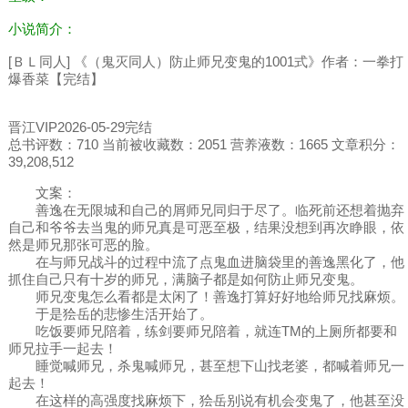
小说简介：
[ＢＬ同人] 《（鬼灭同人）防止师兄变鬼的1001式》作者：一拳打
爆香菜【完结】
晋江VIP2026-05-29完结
总书评数：710 当前被收藏数：2051 营养液数：1665 文章积分：
39,208,512
文案：
善逸在无限城和自己的屑师兄同归于尽了。临死前还想着抛弃
自己和爷爷去当鬼的师兄真是可恶至极，结果没想到再次睁眼，依
然是师兄那张可恶的脸。
在与师兄战斗的过程中流了点鬼血进脑袋里的善逸黑化了，他
抓住自己只有十岁的师兄，满脑子都是如何防止师兄变鬼。
师兄变鬼怎么看都是太闲了！善逸打算好好地给师兄找麻烦。
于是狯岳的悲惨生活开始了。
吃饭要师兄陪着，练剑要师兄陪着，就连TM的上厕所都要和
师兄拉手一起去！
睡觉喊师兄，杀鬼喊师兄，甚至想下山找老婆，都喊着师兄一
起去！
在这样的高强度找麻烦下，狯岳别说有机会变鬼了，他甚至没