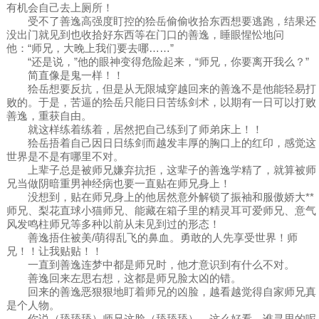
有机会自己去上厕所！
受不了善逸高强度盯控的狯岳偷偷收拾东西想要逃跑，结果还
没出门就见到也收拾好东西等在门口的善逸，睡眼惺忪地问
他：“师兄，大晚上我们要去哪……”
“还是说，”他的眼神变得危险起来，“师兄，你要离开我么？”
简直像是鬼一样！！
狯岳想要反抗，但是从无限城穿越回来的善逸不是他能轻易打
败的。于是，苦逼的狯岳只能日日苦练剑术，以期有一日可以打败
善逸，重获自由。
就这样练着练着，居然把自己练到了师弟床上！！
狯岳捂着自己因日日练剑而越发丰厚的胸口上的红印，感觉这
世界是不是有哪里不对。
上辈子总是被师兄嫌弃抗拒，这辈子的善逸学精了，就算被师
兄当做阴暗重男神经病也要一直贴在师兄身上！
没想到，贴在师兄身上的他居然意外解锁了振袖和服傲娇大**
师兄、梨花直球小猫师兄、能藏在箱子里的精灵耳可爱师兄、意气
风发鸣柱师兄等多种以前从未见到过的形态！
善逸捂住被美/萌得乱飞的鼻血。勇敢的人先享受世界！师
兄！！让我贴贴！！
一直到善逸连梦中都是师兄时，他才意识到有什么不对。
善逸回来左思右想，这都是师兄脸太凶的错。
回来的善逸恶狠狠地盯着师兄的凶脸，越看越觉得自家师兄真
是个人物。
你说（舔舔舔）师兄这脸（舔舔舔），这么好看，谁寻思的呢