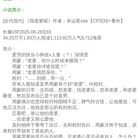
小说简介：
[近代现代] 《我老婆呢》作者：幸运星star【CP完结+番外】
长佩VIP2025-06-28完结
34.25万字1.83万人阅读1,113.82万人气8,712海星
简介：
爱哭的快乐小狗攻x人妻（？）深情受
周蒙：“老婆，你什么时候来睡我？”
周蒙：“老婆你冲谁笑呢？”
周蒙：“老婆我想亲你。”
程封：“……别闹，乖一点。”
所有人都知道直男周蒙有个好“老婆”，叫程封。
周蒙的日常：去拍戏，想老婆，找老婆玩，想亲老婆，和老婆
睡觉，然后宣布自己是个好直男。
周蒙偶尔也觉得程封特阴晴不定，脾气特古怪，让他着急，可
他又没办法，他就是那么听程封的话。
忍着吧，谁让他怕老婆。
…但老婆又那么爱他。
直到他终于掰弯了自己，去和程封告白，周蒙才终于知道，原
来程封早就有了喜欢的人。
周蒙需要的是百分百的爱，可老婆心里总还有别人…怎么办？