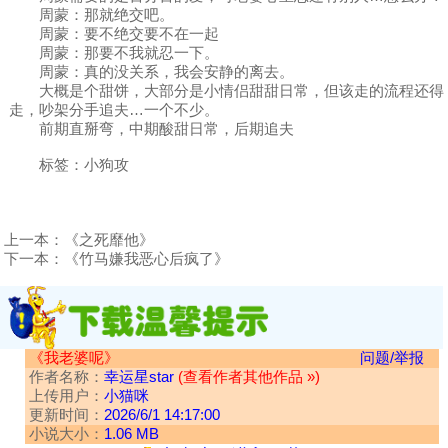
周蒙：那就绝交吧。
周蒙：要不绝交要不在一起
周蒙：那要不我就忍一下。
周蒙：真的没关系，我会安静的离去。
大概是个甜饼，大部分是小情侣甜甜日常，但该走的流程还得
走，吵架分手追夫…一个不少。
前期直掰弯，中期酸甜日常，后期追夫
标签：小狗攻
上一本：
《之死靡他》
下一本：
《竹马嫌我恶心后疯了》
《我老婆呢》
问题/举报
作者名称：
幸运星star
(查看作者其他作品 »)
上传用户：
小猫咪
更新时间：
2026/6/1 14:17:00
小说大小：
1.06 MB