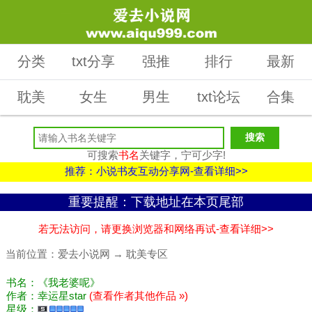
分类
txt分享
强推
排行
最新
耽美
女生
男生
txt论坛
合集
可搜索
书名
关键字，宁可少字!
推荐：小说书友互动分享网-查看详细>>
重要提醒：下载地址在本页尾部
若无法访问，请更换浏览器和网络再试-查看详细>>
当前位置：
爱去小说网
→
耽美专区
书名：《我老婆呢》
作者：幸运星star
(查看作者其他作品 »)
星级：