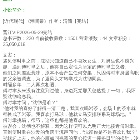
小说简介：
[近代现代] 《潮间带》作者：清简【完结】
晋江VIP2026-05-29完结
总书评数：220 当前被收藏数：1501 营养液数：44 文章积分：
25,050,618
文案：
遇见傅时聿之前，沈彻只知道自己不喜欢女生，对男生也不感兴
趣。遇到傅时聿之后，他将自己定性为坚定的傅时聿主义者。
他们之间差距悬殊，原本不会产生任何交集，只因傅时聿身居高职
的父亲被调查，为了避风头才转学成为沈彻同桌。
时隔多年，二人再次相遇。
傅时聿从来没有注意到过他，身边死党那天忽然提了一句，“我怀
疑沈彻暗恋我。”
傅时聿才问，“沈彻是谁？”
“他对我的喜好了解得一清二楚，我喜欢喝岩茶，会场上的茶水就
都换成了岩茶。我喜欢打马球，他就立马安排联系马球场地。”
傅时聿挑眉，很巧，这些也都是他喜欢的。
被误会，沈彻也不解释，因为这样便可以光明正大地接近傅时聿。
直到傅时聿在沙发的角落里沉声问他，“沈彻你是不是喜欢过我？”
视线迎上去，他的心脏如同裸露的掌心按进一捧冬日里的松针，冷