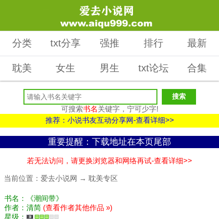
分类
txt分享
强推
排行
最新
耽美
女生
男生
txt论坛
合集
可搜索
书名
关键字，宁可少字!
推荐：小说书友互动分享网-查看详细>>
重要提醒：下载地址在本页尾部
若无法访问，请更换浏览器和网络再试-查看详细>>
当前位置：
爱去小说网
→
耽美专区
书名：《潮间带》
作者：清简
(查看作者其他作品 »)
星级：