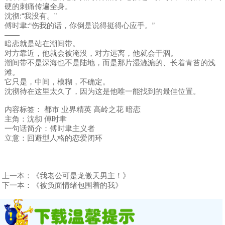
硬的刺痛传遍全身。
沈彻:“我没有。”
傅时聿:“伤我的话，你倒是说得挺得心应手。”
——
暗恋就是站在潮间带。
对方靠近，他就会被淹没，对方远离，他就会干涸。
潮间带不是深海也不是陆地，而是那片湿漉漉的、长着青苔的浅
滩。
它只是，中间，模糊，不确定。
沈彻待在这里太久了，因为这是他唯一能找到的最佳位置。
内容标签： 都市 业界精英 高岭之花 暗恋
主角：沈彻 傅时聿
一句话简介：傅时聿主义者
立意：回避型人格的恋爱闭环
上一本：
《我老公可是龙傲天男主！》
下一本：
《被负面情绪包围着的我》