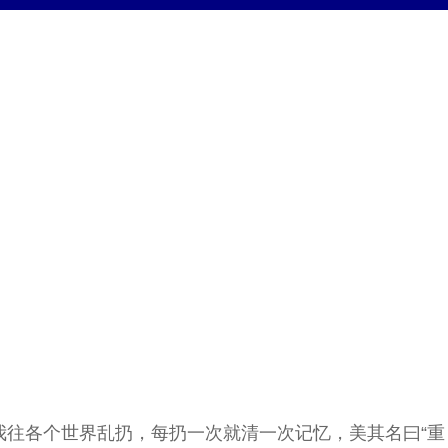
我往各个世界乱扔，每扔一次就清一次记忆，美其名曰“重