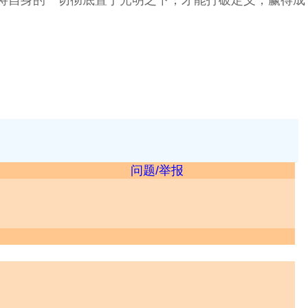
有将自身的一切彻底置于光明之下，才能打破定义，赢得成
问题/举报