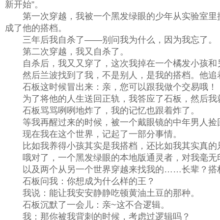
新开始”。
第一次穿越，我被一个黑发绿眼的少年从实验室里捞
成了他的搭档。
三年后我自杀了——别问我为什么，因为我忘了。
第二次穿越，我又自杀了。
自杀后，我又又穿了，这次我掉在一个橘发小孩和另
然后兰波找到了我，不是别人，是我的搭档。他追着我
石板这时候冒出来：亲，您可以跟我做个交易哦！
为了将他的人生送回正轨，我答应了石板，然后我
石板骂骂咧咧地炸了，我的记忆也跟着炸了。
等我再醒过来的时候，被一个戴眼镜的中年男人捡回了
现在我在这个世界，记起了一部分事情。
比如我养得小孩其实是我搭档，还比如我其实真的
哦对了，一个黑发绿眼的本地版通灵者，对我毫无印
以及两个从另一个世界穿越来找我的……长辈？搭档
石板问我：你想成为什么样的王？
我说：能让我安安静静吃顿黄油土豆的那种。
石板沉默了一会儿：亲~这不合逻辑。
我：那你被我背刺的时候，考虑过逻辑吗？