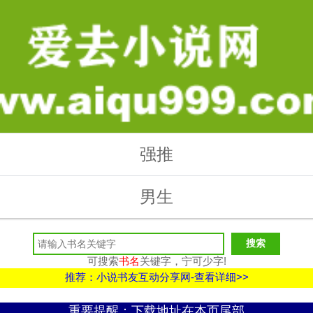
强推
男生
可搜索
书名
关键字，宁可少字!
推荐：小说书友互动分享网-查看详细>>
重要提醒：下载地址在本页尾部