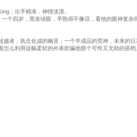
ng，出手精准，神情淡漠。
一个四岁，黑发绿眼，早熟得不像话，看他的眼神复杂
越者，执念化成的幽灵；一个半成品的荒神，未来的日
怎么利用这幅柔软的外表欺骗他那个可怜又无助的搭档