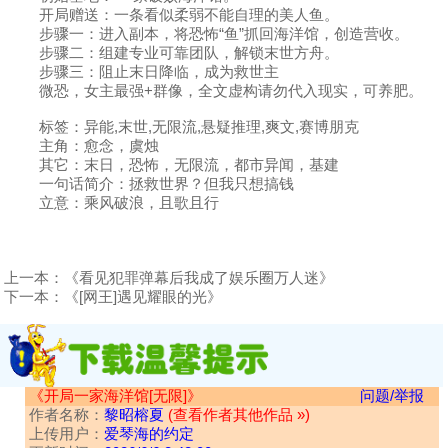
开局赠送：一条看似柔弱不能自理的美人鱼。
步骤一：进入副本，将恐怖“鱼”抓回海洋馆，创造营收。
步骤二：组建专业可靠团队，解锁末世方舟。
步骤三：阻止末日降临，成为救世主
微恐，女主最强+群像，全文虚构请勿代入现实，可养肥。
标签：异能,末世,无限流,悬疑推理,爽文,赛博朋克
主角：愈念，虞烛
其它：末日，恐怖，无限流，都市异闻，基建
一句话简介：拯救世界？但我只想搞钱
立意：乘风破浪，且歌且行
上一本：
《看见犯罪弹幕后我成了娱乐圈万人迷》
下一本：
《[网王]遇见耀眼的光》
《开局一家海洋馆[无限]》
问题/举报
作者名称：
黎昭榕夏
(查看作者其他作品 »)
上传用户：
爱琴海的约定