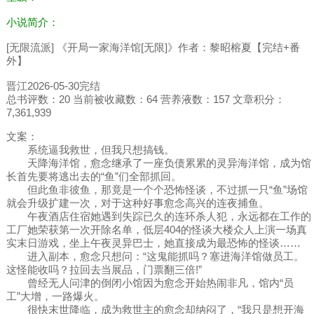
小说简介：
[无限流派] 《开局一家海洋馆[无限]》作者：黎昭榕夏【完结+番
外】
晋江2026-05-30完结
总书评数：20 当前被收藏数：64 营养液数：157 文章积分：
7,361,939
文案：
系统逼我救世，但我只想搞钱。
天降海洋馆，愈念继承了一座负债累累的灵异海洋馆，成为馆
长首先要将逃出去的“鱼”们全部抓回。
但此鱼非彼鱼，那竟是一个个恐怖怪谈，不过抓一只“鱼”场馆
就会升级扩建一次，对于这种好事愈念高兴的连夜捕鱼。
午夜酒店住宿她遇到失踪已久的连环杀人犯，永远都在工作的
工厂她荣获第一次开除名单，低层404的怪谈大楼众人上演一场真
实末日游戏，坐上午夜灵异巴士，她直接成为最恐怖的怪谈……
进入副本，愈念只想问：“这鬼能抓吗？塞进海洋馆做员工。
这怪能收吗？拉回去当展品，门票翻三倍!”
曾经无人问津的倒闭小馆因为愈念开始热闹非凡，馆内“员
工”大增，一路爆火。
很快末世降临，成为救世主的愈念却纳闷了，“我只是想开海