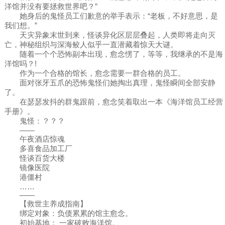
洋馆并没有要拯救世界吧？”
她身后的鬼怪员工们歉意的举手表示：“老板，不好意思，是
我们想。”
天灾异象末世到来，怪谈异化区层层叠起，人类即将走向灭
亡，神秘组织与深海鲛人似乎一直潜藏着惊天大谜。
随着一个个恐怖副本出现，愈念愣了，等等，我继承的不是海
洋馆吗？!
作为一个合格的馆长，愈念需要一群合格的员工。
面对张牙五爪的恐怖鬼怪们她掏出真理，鬼怪瞬间全部安静
了。
在瑟瑟发抖的群鬼跟前，愈念笑着取出一本《海洋馆员工经营
手册》。
鬼怪：？？？
——
午夜酒店惊魂
多喜食品加工厂
怪谈百货大楼
镜像医院
港僵村
……
——
【救世主养成指南】
绑定对象：负债累累的馆主愈念。
初始基地： 一家破败海洋馆。