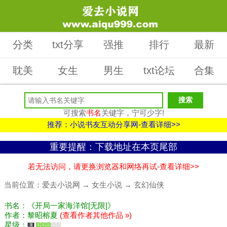
分类
txt分享
强推
排行
最新
耽美
女生
男生
txt论坛
合集
可搜索
书名
关键字，宁可少字!
推荐：小说书友互动分享网-查看详细>>
重要提醒：下载地址在本页尾部
若无法访问，请更换浏览器和网络再试-查看详细>>
当前位置：
爱去小说网
→
女生小说
→
玄幻仙侠
书名：《开局一家海洋馆[无限]》
作者：黎昭榕夏
(查看作者其他作品 »)
星级：