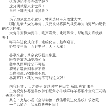
这系统怕不是弄错了吧？
这分明就是未来世界！
自己上哪去找山海异兽？
……
为了继承家里小农场，林雾选择考入农业大学。
哪怕是最大众的异兽，只要被林雾契约就变异为山海经内记载
的强大怪物。
大角牛变异为夔牛，吼声震天，叱咤风云，犁地能力直线飙
升！
咩咩羊进化成白泽，逢凶化吉，趋利避害。
野猪变当康，五谷丰登，天下大穰！
……
兽潮来袭，其余农场损失惨重。
唯有云雾农场安稳如山。
夔牛风雨屏障坚不可摧，
饕餮吞噬兽潮来者不拒，
当康催生万物生生不息。
林雾直呼：我的御兽不可能这么强！
内容标签： 天之骄子 穿越时空 种田文 系统 爽文 御兽
主角视角林雾荒兽伙伴们配角小牛犊咩咩羊雾雕小金乌三花猫
小香猪小鲤鱼
其它：完结小说《全球御兽：我能看到进化路线》求收藏
一句话简介：我靠御兽来种田！