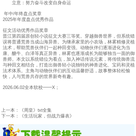
立意：努力奋斗改变自身命运
年中/年终盘点奖章
2025年年度盘点优秀作品
征文活动优秀作品奖章
晋江第四届原创轻小说征文大赛三等奖。穿越御兽世界，但系统错
误将普通荒兽当成山海异兽。为继承家里的小农场，林雾精修灵植
法术，帮助荒兽伙伴们一起种田变强。动物伙伴们逐渐进化为当
康、醣牛、白泽等真正异兽，林雾也逐渐成长为能够独当一面的御
兽师。本文以系统错位为看点，加入神话传说元素，将传统御兽流
与种田文相结合，打造出御兽轻小说独特的神兽进化、宝药和灵植
法术体系。主角与动物伙伴们的互动温馨舒适，故事整体轻松愉
快，人与荒兽共存的世界新奇有趣。
2026.06.02全本软校━━X；
上一本：
《周皇》txt全集
下一本：
《生活玩家，但战力爆表》