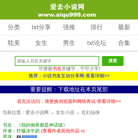
分类
txt分享
强推
排行
最新
耽美
女生
男生
txt论坛
合集
可搜索
书名
关键字，宁可少字!
推荐：小说书友互动分享网-查看详细>>
重要提醒：下载地址在本页尾部
若无法访问，请更换浏览器和网络再试-查看详细>>
当前位置：
爱去小说网
→
女生小说
→
玄幻仙侠
书名：《我的御兽都是神话级》
作者：柠檬冰牛奶
(查看作者其他作品 »)
星级：