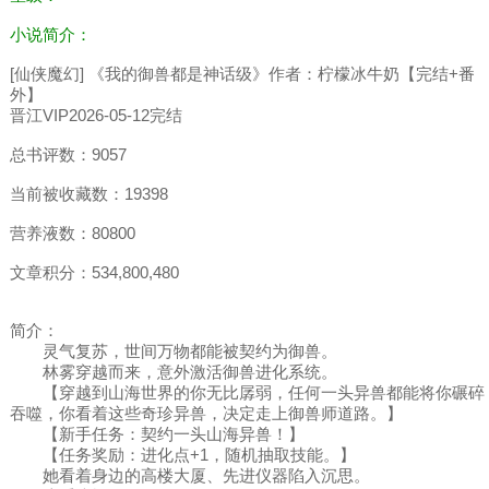
小说简介：
[仙侠魔幻] 《我的御兽都是神话级》作者：柠檬冰牛奶【完结+番
外】
晋江VIP2026-05-12完结
总书评数：9057
当前被收藏数：19398
营养液数：80800
文章积分：534,800,480
简介：
灵气复苏，世间万物都能被契约为御兽。
林雾穿越而来，意外激活御兽进化系统。
【穿越到山海世界的你无比孱弱，任何一头异兽都能将你碾碎
吞噬，你看着这些奇珍异兽，决定走上御兽师道路。】
【新手任务：契约一头山海异兽！】
【任务奖励：进化点+1，随机抽取技能。】
她看着身边的高楼大厦、先进仪器陷入沉思。