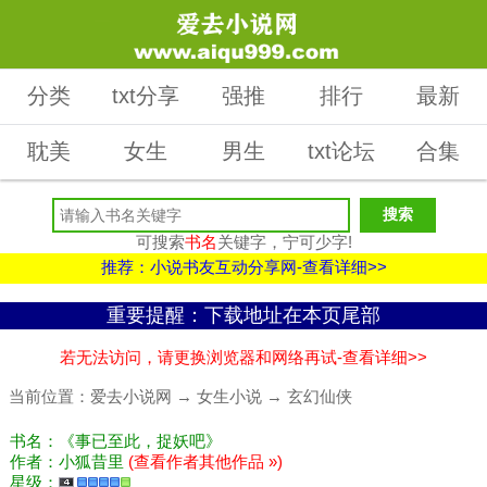
分类
txt分享
强推
排行
最新
耽美
女生
男生
txt论坛
合集
可搜索
书名
关键字，宁可少字!
推荐：小说书友互动分享网-查看详细>>
重要提醒：下载地址在本页尾部
若无法访问，请更换浏览器和网络再试-查看详细>>
当前位置：
爱去小说网
→
女生小说
→
玄幻仙侠
书名：《事已至此，捉妖吧》
作者：小狐昔里
(查看作者其他作品 »)
星级：