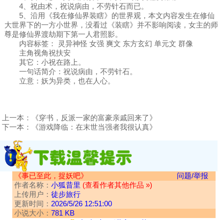
4、祝由术，祝说病由，不劳针石而已。
5、沿用《我在修仙界装瞎》的世界观，本文内容发生在修仙
大世界下的一方小世界，没看过《装瞎》并不影响阅读，女主的师
尊是修仙界渡劫期下第一人君照影。
内容标签： 灵异神怪 女强 爽文 东方玄幻 单元文 群像
主角视角祝扶安
其它：小祝在路上。
一句话简介：祝说病由，不劳针石。
立意：妖为异类，也在人心。
上一本：
《穿书，反派一家的富豪亲戚回来了》
下一本：
《游戏降临：在末世当强者我很认真》
《事已至此，捉妖吧》
问题/举报
作者名称：
小狐昔里
(查看作者其他作品 »)
上传用户：
徒步旅行
更新时间：
2026/5/26 12:51:00
小说大小：
781 KB