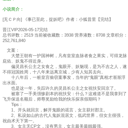
小说简介：
[无ＣＰ向] 《事已至此，捉妖吧》作者：小狐昔里【完结】
晋江VIP2026-05-17完结
总书评数：2519 当前被收藏数：3938 营养液数：8708 文章积分：
252,761,840
文案：
大楚王朝有一护国神树，凡有皇室血脉者食之果实，可得龙脉
庇佑、妖鬼不得近身。
偏灵昌长公主之女食之，鬼眼开、妖魅现，是为不吉之人，遂
不得冠国姓周，十八年来远离京城，少有人知其去向。
十八年后，一桩皇宫偷窃案事发，当年的“鬼眼”真相才渐渐浮
出水面。
也是这一年，失踪许久的灵昌长公主之女祝扶安回京了。
被塞了一手美强惨剧本的祝扶安：什么？这难道不是我拿到了
飞升保送名额后，师尊奖励给我的快乐探亲假期吗？
Tips：
1、开头就回京，解开鬼眼的谣言，女主获封郡主。
2、私设如山的古代人鬼妖混居文，低武世界，但女主很强，
祝由术天下第一。
3、女主无CP文，没有男主，女主最美最靓最强。