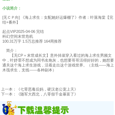
小说简介：
[无ＣＰ向] 《海上求生：女配她好运爆棚了》作者：叶落海棠【完
结+番外】
起点VIP2025-04-06 完结
科幻空间末世危机
100.31万字 1.5万总推荐 164周推荐
简介：
【无CP＋末世成长文】意外掉崖穿入看过的海上求生男频文
中，叶妤霏不想成为同书名炮灰，也想要哥哥活得好好的，她想要
通关这个海上求生游戏，活着走出这个游戏世界。（主线——海上
木筏求生，支线——各种副本）
上一本：
《七零恶毒后妈，硬汉老公宠上天》
下一本：
《随军大西北，八零假千金暴富了》