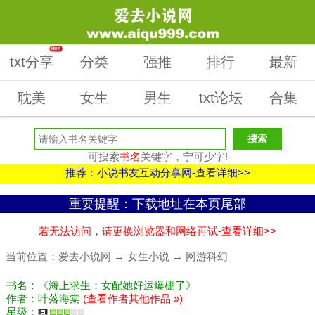
HOT
txt分享
分类
强推
排行
最新
耽美
女生
男生
txt论坛
合集
可搜索
书名
关键字，宁可少字!
推荐：小说书友互动分享网-查看详细>>
重要提醒：下载地址在本页尾部
若无法访问，请更换浏览器和网络再试-查看详细>>
当前位置：
爱去小说网
→
女生小说
→
网游科幻
书名：《海上求生：女配她好运爆棚了》
作者：叶落海棠
(查看作者其他作品 »)
星级：