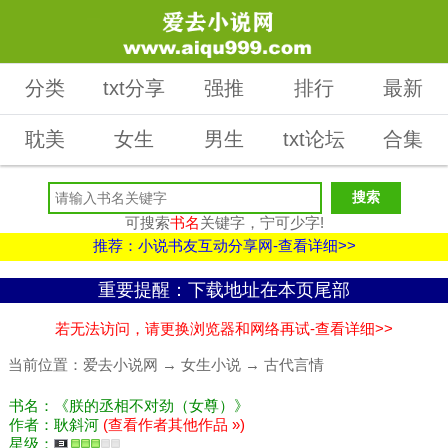
分类
txt分享
强推
排行
最新
耽美
女生
男生
txt论坛
合集
可搜索
书名
关键字，宁可少字!
推荐：小说书友互动分享网-查看详细>>
重要提醒：下载地址在本页尾部
若无法访问，请更换浏览器和网络再试-查看详细>>
当前位置：
爱去小说网
→
女生小说
→
古代言情
书名：《朕的丞相不对劲（女尊）》
作者：耿斜河
(查看作者其他作品 »)
星级：