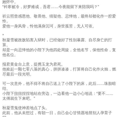
她怀中。
“衿寒被冷，好梦难成，吾君……今夜能留下来陪我吗？”
祈云照曾感恩他、敬畏他、猜疑他、忌惮他，最终却都化作一腔爱
怜。
爱他一身风骨，怜他满身沉珂，身世孤苦，无人可依。
*
秋凝雪被政敌陷害入狱时，已经做好了性别暴露、自尽身亡的打
算。
却是一向忌惮他的小陛下为他四处周旋，全他名节，保他性命，复
他名位。
报君黄金台上意，提携玉龙为君死。
他捡起一颗七零八落的真心，拼拼凑凑，打算将自己化作火烛，燃
尽最后一段光明。
可一次意外，他不得不将自己送上了小陛下的床，此后……珠胎暗
结。
小陛下扭扭捏捏地站在旁边，一边看他一边小心地说：“要不……
太傅就生下来吧。”
秋凝雪鬼使神差地点了头。
此前，他从未想过，有朝一日，自己会心甘情愿地替别人孕育子