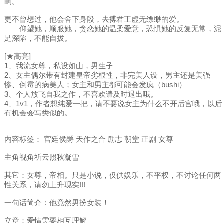
嗣。
更不曾想过，他会舍下身段，去搏君王虚无缥缈的爱。
——仰望她，顺服她，贪恋她的温柔爱意，恐惧她的反复无常，泥
足深陷，不能自拔。
[★高亮]
1、我流女尊，私设如山，男生子
2、女主偶尔带有封建皇帝劣根性，非完美人设，男主还是美强
惨、倒霉的病美人；女主和男主都可能会发疯（bushi）
3、个人放飞自我之作，不喜欢请及时退出哦。
4、1v1，作者想纯爱一把，请不要说女主为什么不开后宫哦，以后
有机会会写类似的。
内容标签： 宫廷侯爵 天作之合 励志 朝堂 正剧 女尊
主角视角祈云照秋凝雪
其它：女尊，帝相。只是小说，仅供娱乐，不平权，不讨论任何两
性关系，请勿上升现实!!!
一句话简介：他竟然男扮女装！
立意：爱情需要相互理解