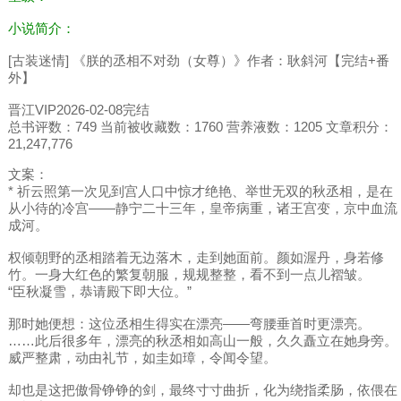
小说简介：
[古装迷情] 《朕的丞相不对劲（女尊）》作者：耿斜河【完结+番
外】
晋江VIP2026-02-08完结
总书评数：749 当前被收藏数：1760 营养液数：1205 文章积分：
21,247,776
文案：
* 祈云照第一次见到宫人口中惊才绝艳、举世无双的秋丞相，是在
从小待的冷宫——静宁二十三年，皇帝病重，诸王宫变，京中血流
成河。
权倾朝野的丞相踏着无边落木，走到她面前。颜如渥丹，身若修
竹。一身大红色的繁复朝服，规规整整，看不到一点儿褶皱。
“臣秋凝雪，恭请殿下即大位。”
那时她便想：这位丞相生得实在漂亮——弯腰垂首时更漂亮。
……此后很多年，漂亮的秋丞相如高山一般，久久矗立在她身旁。
威严整肃，动由礼节，如圭如璋，令闻令望。
却也是这把傲骨铮铮的剑，最终寸寸曲折，化为绕指柔肠，依偎在