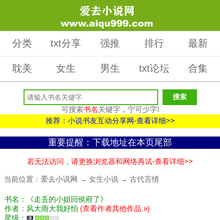
分类
txt分享
强推
排行
最新
耽美
女生
男生
txt论坛
合集
可搜索
书名
关键字，宁可少字!
推荐：小说书友互动分享网-查看详细>>
重要提醒：下载地址在本页尾部
若无法访问，请更换浏览器和网络再试-查看详细>>
当前位置：
爱去小说网
→
女生小说
→
古代言情
书名：《走丢的小姐回侯府了》
作者：风大雨大我好怕
(查看作者其他作品 »)
星级：