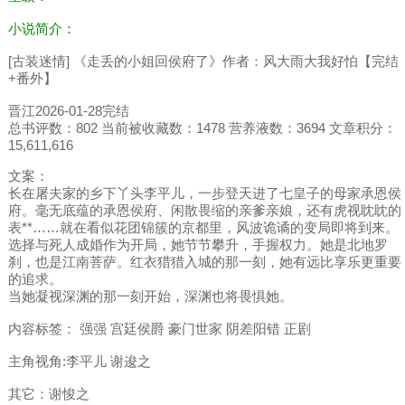
小说简介：
[古装迷情] 《走丢的小姐回侯府了》作者：风大雨大我好怕【完结
+番外】
晋江2026-01-28完结
总书评数：802 当前被收藏数：1478 营养液数：3694 文章积分：
15,611,616
文案：
长在屠夫家的乡下丫头李平儿，一步登天进了七皇子的母家承恩侯
府。毫无底蕴的承恩侯府、闲散畏缩的亲爹亲娘，还有虎视眈眈的
表**……就在看似花团锦簇的京都里，风波诡谲的变局即将到来。
选择与死人成婚作为开局，她节节攀升，手握权力。她是北地罗
刹，也是江南菩萨。红衣猎猎入城的那一刻，她有远比享乐更重要
的追求。
当她凝视深渊的那一刻开始，深渊也将畏惧她。
内容标签： 强强 宫廷侯爵 豪门世家 阴差阳错 正剧
主角视角:李平儿 谢逡之
其它：谢悛之