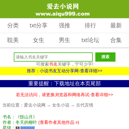
分类
txt分享
强推
排行
最新
耽美
女生
男生
txt论坛
合集
可搜索
书名
关键字，宁可少字!
推荐：小说书友互动分享网-查看详细>>
重要提醒：下载地址在本页尾部
若无法访问，请更换浏览器和网络再试-查看详细>>
当前位置：
爱去小说网
→
女生小说
→
古代言情
书名：《惊山月》
作者：冬天的柳叶
(查看作者其他作品 »)
星级：