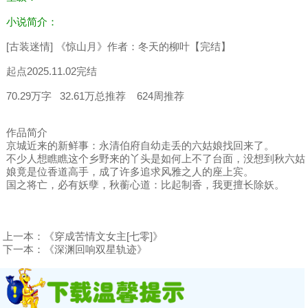
小说简介：
[古装迷情] 《惊山月》作者：冬天的柳叶【完结】
起点2025.11.02完结
70.29万字 32.61万总推荐 624周推荐
作品简介
京城近来的新鲜事：永清伯府自幼走丢的六姑娘找回来了。
不少人想瞧瞧这个乡野来的丫头是如何上不了台面，没想到秋六姑
娘竟是位香道高手，成了许多追求风雅之人的座上宾。
国之将亡，必有妖孽，秋蘅心道：比起制香，我更擅长除妖。
上一本：
《穿成苦情文女主[七零]》
下一本：
《深渊回响双星轨迹》