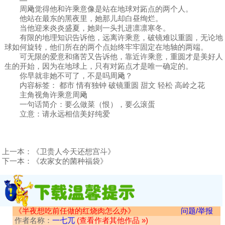
—
周飏觉得他和许乘意像是站在地球对跖点的两个人。
他站在最东的黑夜里，她那儿却白昼绚烂。
当他迎来炎炎盛夏，她则一头扎进凛凛寒冬。
有限的地理知识告诉他，远离许乘意，破镜难以重圆，无论地
球如何旋转，他们所在的两个点始终牢牢固定在地轴的两端。
可无限的爱意和痛苦又告诉他，靠近许乘意，重圆才是美好人
生的开始，因为在地球上，只有对跖点才是唯一确定的。
你早就非她不可了，不是吗周飏？
内容标签： 都市 情有独钟 破镜重圆 甜文 轻松 高岭之花
主角视角许乘意周飏
一句话简介：要么做菜（恨），要么滚蛋
立意：请永远相信美好纯爱
上一本：
《卫贵人今天还想宫斗》
下一本：
《农家女的菌种福袋》
《半夜想吃前任做的红烧肉怎么办》
问题/举报
作者名称：
一七兀
(查看作者其他作品 »)