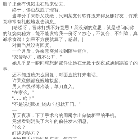
脑子里像有饥饿虫在钻来钻去。
终于，馋虫战胜了理智。
当年分手果断又决绝，只剩某支付软件没来得及删好友，许乘
意非常有礼貌地发去消息。
[哈喽呀，冒昧打扰不好意思！我没别的意思，就是想问问你
的红烧肉秘方，能不能发给我一份呀？放心，不复合、不纠缠，真
诚求食谱！如果不方便就算了，感谢。]
对面当然没有回复。
一个月后，许乘意突然收到陌生短信。
“家传秘方，概不公开。”
她几乎是一瞬间就想起那件让她在无数个深夜尴尬到踢被子的
事。
还不知道该怎么回复，对面直接打来电话。
许乘意颤颤巍巍地接起。
男人声线稀薄冷淡，单刀直入。
“在家么。”
“……哈？”
“不是说想吃红烧肉？想就开门。”
—
某天夜班，下了手术台的周飏拿出储物柜里的手机。
竟然看到消失了六年的前任发来消息。
什么？
红烧肉秘方？
周飏把手机扔回铁皮柜，气笑了。