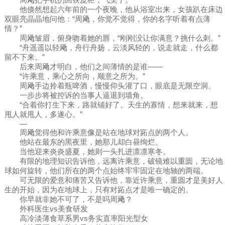
他倏然想起六年前的一个夜晚，他从浴室出来，女孩趴在床边
双眼亮晶晶地问他：“周飏，你觉不觉得，你的名字听着有点薄
情？”
周飏皱眉，俯身吻着她的唇，“刚刚没让你满意？挑什么刺。”
“舟遥遥以轻飏，舟行舟扬，云淡风轻的，说走就走，什么都
留不下来。”
后来周飏才明白，他们之间薄情的是谁——
“许乘意，乘心之所向，顺意之所为。”
周飏手边拎着瓶啤酒，慢慢仰头灌了口，眼底是无限空洞。
一步步将被控诉的当事人逼退到墙角。
“合着你打生下来，路就铺好了。天生的寡情，想来就来，想
甩人就甩人，多遂心。”
—
周飏觉得他和许乘意像是站在地球对跖点的两个人。
他站在最东的黑夜里，她那儿却白昼绚烂。
当他迎来炎炎盛夏，她则一头扎进凛凛寒冬。
有限的地理知识告诉他，远离许乘意，破镜难以重圆，无论地
球如何旋转，他们所在的两个点始终牢牢固定在地轴的两端。
可无限的爱意和痛苦又告诉他，靠近许乘意，重圆才是美好人
生的开始，因为在地球上，只有对跖点才是唯一确定的。
你早就非她不可了，不是吗周飏？
外科医生vs美食研发
高冷淡薄食草系男vs务实直率阳光型女