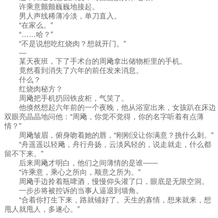
许乘意颤颤巍巍地接起。
男人声线稀薄冷淡，单刀直入。
“在家么。”
“……哈？”
“不是说想吃红烧肉？想就开门。”
—
某天夜班，下了手术台的周飏拿出储物柜里的手机。
竟然看到消失了六年的前任发来消息。
什么？
红烧肉秘方？
周飏把手机扔回铁皮柜，气笑了。
他倏然想起六年前的一个夜晚，他从浴室出来，女孩趴在床边
双眼亮晶晶地问他：“周飏，你觉不觉得，你的名字听着有点薄
情？”
周飏皱眉，俯身吻着她的唇，“刚刚没让你满意？挑什么刺。”
“舟遥遥以轻飏，舟行舟扬，云淡风轻的，说走就走，什么都
留不下来。”
后来周飏才明白，他们之间薄情的是谁——
“许乘意，乘心之所向，顺意之所为。”
周飏手边拎着瓶啤酒，慢慢仰头灌了口，眼底是无限空洞。
一步步将被控诉的当事人逼退到墙角。
“合着你打生下来，路就铺好了。天生的寡情，想来就来，想
甩人就甩人，多遂心。”