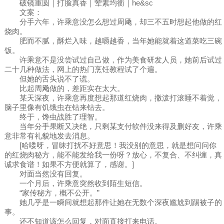
破镜重圆｜打脸真香｜荤素均衡｜he&sc
文案：
分手六年，许乘意没怎么想过周飏，却三不五时想起他做的红
烧肉。
肥而不腻，酥烂入味，越嚼越香，当年她能就着这道菜吃三碗
饭。
许乘意不是没尝试过自己做，作为美食研发人员，她前后试过
二十几种做法，网上的热门烹饪教程试了个遍。
但她的舌头说不了谎。
比起周飏做的，差距实在太大。
某天深夜，许乘意再度想起那道红烧肉，撒泼打滚睡不着觉，
脑子里像有饥饿虫在钻来钻去。
终于，馋虫战胜了理智。
当年分手果断又决绝，只剩某支付软件没来得及删好友，许乘
意非常有礼貌地发去消息。
[哈喽呀，冒昧打扰不好意思！我没别的意思，就是想问问你
的红烧肉秘方，能不能发给我一份呀？放心，不复合、不纠缠，真
诚求食谱！如果不方便就算了，感谢。]
对面当然没有回复。
一个月后，许乘意突然收到陌生短信。
“家传秘方，概不公开。”
她几乎是一瞬间就想起那件让她在无数个深夜尴尬到踢被子的
事。
还不知道该怎么回复，对面直接打来电话。