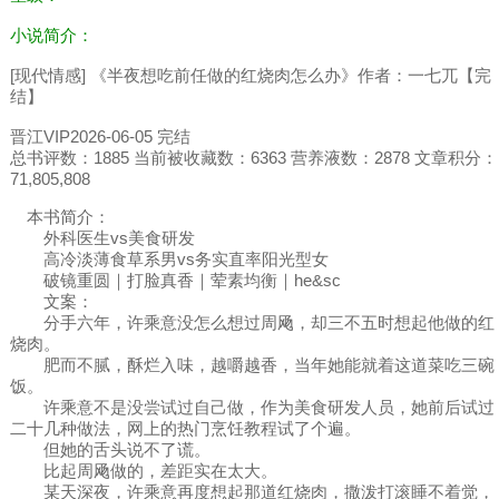
小说简介：
[现代情感] 《半夜想吃前任做的红烧肉怎么办》作者：一七兀【完
结】
晋江VIP2026-06-05 完结
总书评数：1885 当前被收藏数：6363 营养液数：2878 文章积分：
71,805,808
本书简介：
外科医生vs美食研发
高冷淡薄食草系男vs务实直率阳光型女
破镜重圆｜打脸真香｜荤素均衡｜he&sc
文案：
分手六年，许乘意没怎么想过周飏，却三不五时想起他做的红
烧肉。
肥而不腻，酥烂入味，越嚼越香，当年她能就着这道菜吃三碗
饭。
许乘意不是没尝试过自己做，作为美食研发人员，她前后试过
二十几种做法，网上的热门烹饪教程试了个遍。
但她的舌头说不了谎。
比起周飏做的，差距实在太大。
某天深夜，许乘意再度想起那道红烧肉，撒泼打滚睡不着觉，