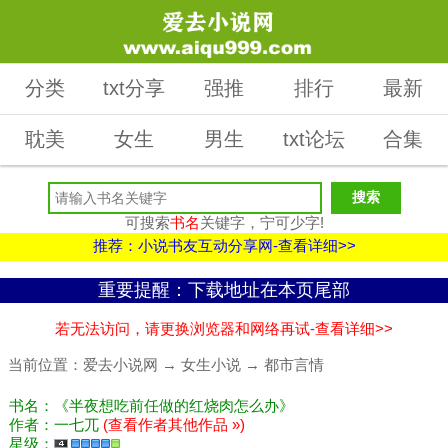
分类
txt分享
强推
排行
最新
耽美
女生
男生
txt论坛
合集
可搜索
书名
关键字，宁可少字!
推荐：小说书友互动分享网-查看详细>>
重要提醒：下载地址在本页尾部
若无法访问，请更换浏览器和网络再试-查看详细>>
当前位置：
爱去小说网
→
女生小说
→
都市言情
书名：《半夜想吃前任做的红烧肉怎么办》
作者：一七兀
(查看作者其他作品 »)
星级：