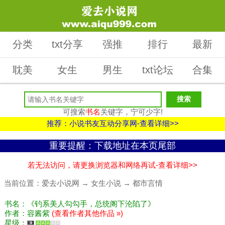
分类
txt分享
强推
排行
最新
耽美
女生
男生
txt论坛
合集
可搜索
书名
关键字，宁可少字!
推荐：小说书友互动分享网-查看详细>>
重要提醒：下载地址在本页尾部
若无法访问，请更换浏览器和网络再试-查看详细>>
当前位置：
爱去小说网
→
女生小说
→
都市言情
书名：《钓系美人勾勾手，总统阁下沦陷了》
作者：容酱紫
(查看作者其他作品 »)
星级：