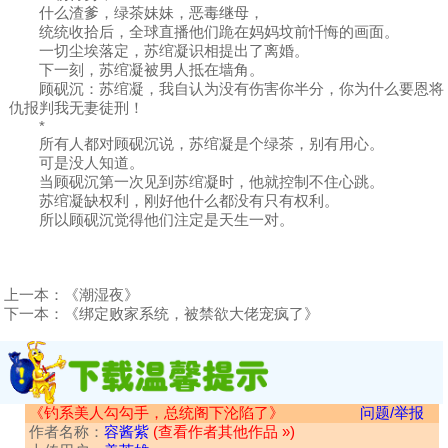
什么渣爹，绿茶妹妹，恶毒继母，
统统收拾后，全球直播他们跪在妈妈坟前忏悔的画面。
一切尘埃落定，苏绾凝识相提出了离婚。
下一刻，苏绾凝被男人抵在墙角。
顾砚沉：苏绾凝，我自认为没有伤害你半分，你为什么要恩将
仇报判我无妻徒刑！
*
所有人都对顾砚沉说，苏绾凝是个绿茶，别有用心。
可是没人知道。
当顾砚沉第一次见到苏绾凝时，他就控制不住心跳。
苏绾凝缺权利，刚好他什么都没有只有权利。
所以顾砚沉觉得他们注定是天生一对。
上一本：
《潮湿夜》
下一本：
《绑定败家系统，被禁欲大佬宠疯了》
《钓系美人勾勾手，总统阁下沦陷了》
问题/举报
作者名称：
容酱紫
(查看作者其他作品 »)