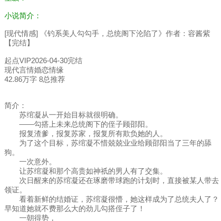
小说简介：
[现代情感] 《钓系美人勾勾手，总统阁下沦陷了》作者：容酱紫
【完结】
起点VIP2026-04-30完结
现代言情婚恋情缘
42.86万字 8总推荐
简介：
苏绾凝从一开始目标就很明确。
——勾搭上未来总统阁下的侄子顾邵阳。
报复渣爹，报复苏家，报复所有欺负她的人。
为了这个目标，苏绾凝不惜兢兢业业给顾邵阳当了三年的舔
狗。
一次意外。
让苏绾凝和那个高贵如神祇的男人有了交集。
次日醒来的苏绾凝还在琢磨带球跑的计划时，直接被某人带去
领证。
看着新鲜的结婚证，苏绾凝很懵，她这样成为了总统夫人了？
早知道她就不费那么大的劲儿勾搭侄子了！
一朝得势，