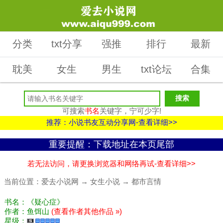
分类
txt分享
强推
排行
最新
耽美
女生
男生
txt论坛
合集
可搜索
书名
关键字，宁可少字!
推荐：小说书友互动分享网-查看详细>>
重要提醒：下载地址在本页尾部
若无法访问，请更换浏览器和网络再试-查看详细>>
当前位置：
爱去小说网
→
女生小说
→
都市言情
书名：《疑心症》
作者：鱼饵山
(查看作者其他作品 »)
星级：