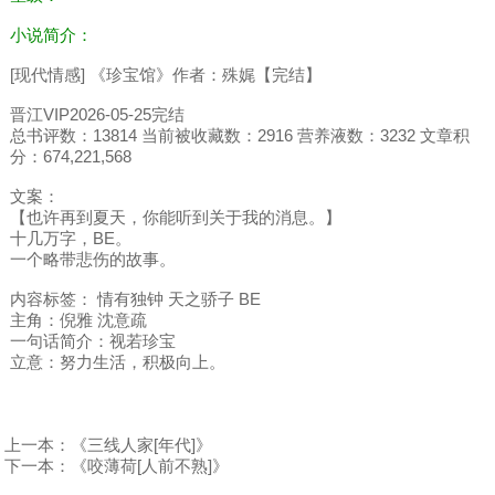
小说简介：
[现代情感] 《珍宝馆》作者：殊娓【完结】
晋江VIP2026-05-25完结
总书评数：13814 当前被收藏数：2916 营养液数：3232 文章积
分：674,221,568
文案：
【也许再到夏天，你能听到关于我的消息。】
十几万字，BE。
一个略带悲伤的故事。
内容标签： 情有独钟 天之骄子 BE
主角：倪雅 沈意疏
一句话简介：视若珍宝
立意：努力生活，积极向上。
上一本：
《三线人家[年代]》
下一本：
《咬薄荷[人前不熟]》