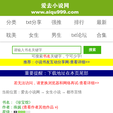
分类
txt分享
强推
排行
最新
耽美
女生
男生
txt论坛
合集
可搜索
书名
关键字，宁可少字!
推荐：小说书友互动分享网-查看详细>>
重要提醒：下载地址在本页尾部
若无法访问，请更换浏览器和网络再试-查看详细>>
当前位置：
爱去小说网
→
女生小说
→
都市言情
书名：《珍宝馆》
作者：殊娓
(查看作者其他作品 »)
星级：