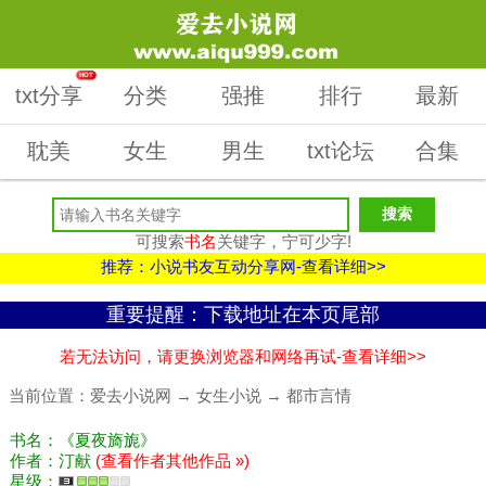
HOT
txt分享
分类
强推
排行
最新
耽美
女生
男生
txt论坛
合集
可搜索
书名
关键字，宁可少字!
推荐：小说书友互动分享网-查看详细>>
重要提醒：下载地址在本页尾部
若无法访问，请更换浏览器和网络再试-查看详细>>
当前位置：
爱去小说网
→
女生小说
→
都市言情
书名：《夏夜旖旎》
作者：汀献
(查看作者其他作品 »)
星级：