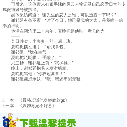
再后来，这位素来心狠手辣的风云人物记录自己恋爱日常的专
属微博账号被扒出。
媒体采访问道：“谢先生的恋人是谁，可以透露一下吗？”
谢祁延有条不紊：“时至今日，她已是我的太太，是我唯一信
奉的神明。”
他活在阴沟里二十余年，夏晚栀是他唯一看见的光。
——
某日吵架，小夫妻一前一后上班。
夏晚栀惯性甩手：“帮我拿包。”
谢祁延：“我在生气。”
夏晚栀眨眨眼：“手酸了。”
只三秒，谢祁延上前：“我揉揉。”
晚上，谢祁延抱着人发泄醋意。
夏晚栀骂他：“你衣冠禽兽！”
谢祁延谦虚承认：“嗯，我还卑鄙无耻。”
上一本：
《最强反派他身娇腰软gb》
下一本：
《妖娆毒妃不好惹》