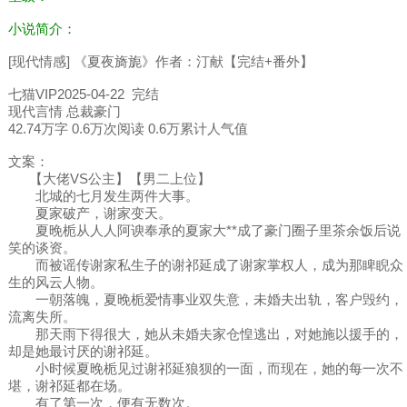
小说简介：
[现代情感] 《夏夜旖旎》作者：汀献【完结+番外】
七猫VIP2025-04-22 完结
现代言情 总裁豪门
42.74万字 0.6万次阅读 0.6万累计人气值
文案：
【大佬VS公主】【男二上位】
北城的七月发生两件大事。
夏家破产，谢家变天。
夏晚栀从人人阿谀奉承的夏家大**成了豪门圈子里茶余饭后说
笑的谈资。
而被谣传谢家私生子的谢祁延成了谢家掌权人，成为那睥睨众
生的风云人物。
一朝落魄，夏晚栀爱情事业双失意，未婚夫出轨，客户毁约，
流离失所。
那天雨下得很大，她从未婚夫家仓惶逃出，对她施以援手的，
却是她最讨厌的谢祁延。
小时候夏晚栀见过谢祁延狼狈的一面，而现在，她的每一次不
堪，谢祁延都在场。
有了第一次，便有无数次。