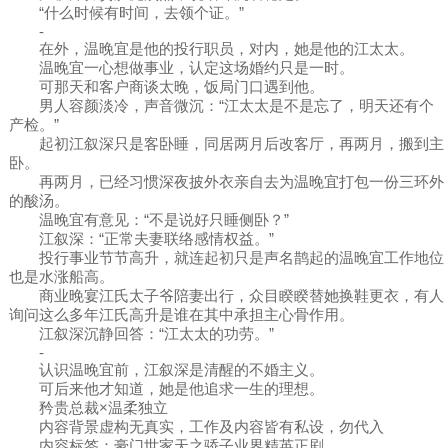
“什么时候有时间，去领个证。”
-
在外，温晚宜是他的投行职员，对内，她是他的江太太。
温晚宜一心想做事业，认定这场婚约只是一时。
可那天和客户商谈太晚，饭局门口遇到他。
男人容颜淡冷，声音微沉：“江太太是不是忘了，明天还有个
产检。”
起初江叙深只是客卧睡，同居两月后改客厅，再两月，搬到主
卧。
再两月，已经习惯深夜披外衣亲自去为温晚宜打包一份三环外
的酸汤。
温晚宜有意见：“不是说好只睡侧卧？”
江叙深：“正常夫妻联络感情权益。”
投行事业节节高升，就连起初只是声名鹊起的温晚宜工作地位
也是水涨船高。
商业晚宴江氏太子爷陪妻出行，众目睽睽替她换鞋更衣，有人
询问这么多年江氏高升是谁在其中承担主心骨作用。
江叙深沉静回答：“江太太的功劳。”
-
认识温晚宜前，江叙深是清醒的不婚主义。
可后来他才知道，她是他追求一生的理想。
矜贵总裁×温柔独立
内容背景虚构无真实，工作及内容皆有私设，勿代入
内容标签：豪门世家天之骄子业界精英正剧