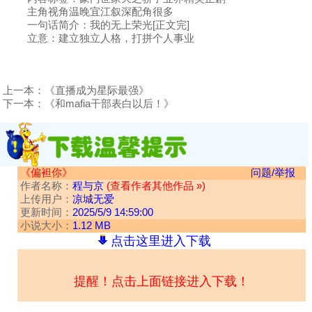
主角视角温晚宜江叙深配角很多
一句话简介：我的无上荣光[正文完]
立意：建立独立人格，打拼个人事业
上一本：
《直播成为星际最强》
下一本：
《和mafia干部表白以后！》
《偏袒你》
问题/举报
作者名称：
程与京
(查看作者其他作品 »)
上传用户：
凉城无爱
更新时间：
2025/5/9 14:59:00
小说大小：
1.12 MB
点击这里进入下载
提醒！点击上面链接进入下载！