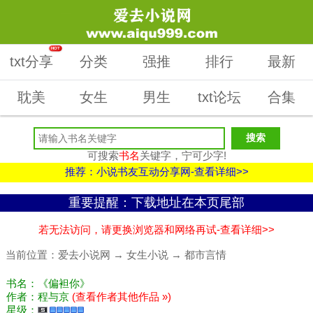
HOT
txt分享
分类
强推
排行
最新
耽美
女生
男生
txt论坛
合集
可搜索
书名
关键字，宁可少字!
推荐：小说书友互动分享网-查看详细>>
重要提醒：下载地址在本页尾部
若无法访问，请更换浏览器和网络再试-查看详细>>
当前位置：
爱去小说网
→
女生小说
→
都市言情
书名：《偏袒你》
作者：程与京
(查看作者其他作品 »)
星级：