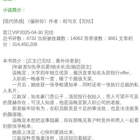
小说简介：
[现代情感] 《偏袒你》作者：程与京【完结】
晋江VIP2025-04-30 完结
总书评数：4732 当前被收藏数：14062 营养液数：3661 文章积
分：314,450,208
本书简介：[正文已完结，番外待更新]
[年龄差5/先孕后爱/细水长流/婚恋甜文]
温晚宜，大学四年独立优异，履历直拿知名头部投行offer。
入职前一晚春宵一度，睡了个颜值天菜。
一月后，她收获一张孕检通知单，同时还有一张执行总裁的私
人名片。
江叙深，知名豪门贵公子，顶层投行创始人，旁人可望不可及
的显赫存在，可没人知道，他是温晚宜新入职公司的老板。
新老板年轻有为，在职员眼里是十足的事业批，也是冷淡俊美
的颜值咖。
温晚宜本想把这事隐藏，却在那晚见客户时意外和男人一起看
到那张孕检单。
她面上淡定，心快到要跳出来。
江叙深矜贵脸庞淡然，说话却沉着稳定。