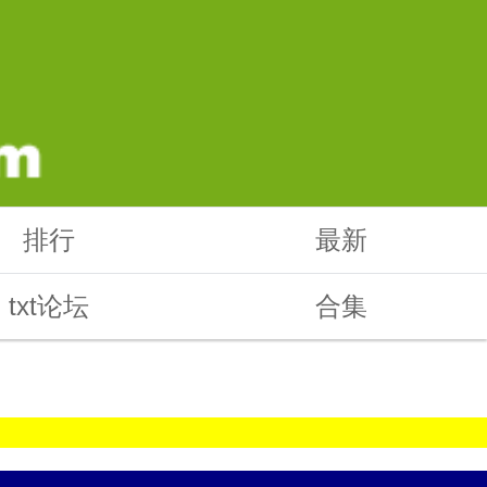
排行
最新
txt论坛
合集