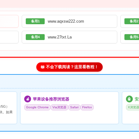
www.aqxsw222.com
备用1
备用2
www.27txt.La
备用4
备用5
📖 不会下载阅读？这里看教程！
苹果设备推荐浏览器
安
🍎
🤖
/5G）
Google Chrome
Via浏览器
Safari
Firefox
X浏览
决。如果