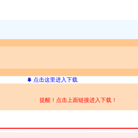
点击这里进入下载
提醒！点击上面链接进入下载！