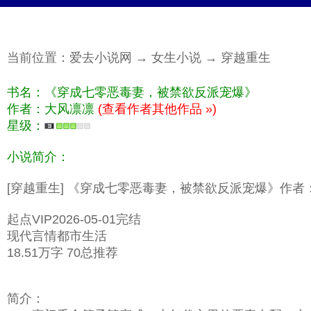
当前位置：
爱去小说网
→
女生小说
→
穿越重生
书名：《穿成七零恶毒妻，被禁欲反派宠爆》
作者：大风凛凛
(查看作者其他作品 »)
星级：
小说简介：
[穿越重生] 《穿成七零恶毒妻，被禁欲反派宠爆》作
起点VIP2026-05-01完结
现代言情都市生活
18.51万字 70总推荐
简介：