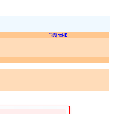
问题/举报