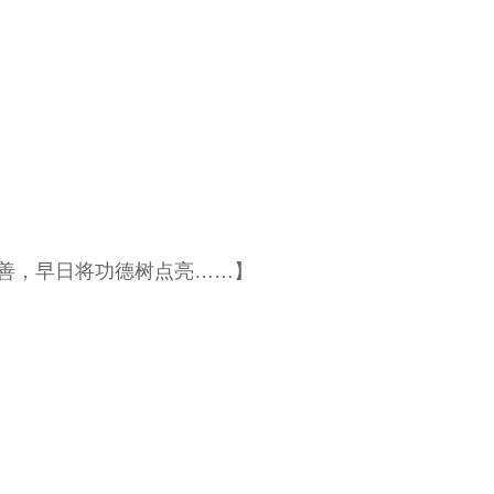
善，早日将功德树点亮……】