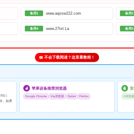
www.aqxsw222.com
备用1
备用2
www.27txt.La
备用4
备用5
📖 不会下载阅读？这里看教程！
苹果设备推荐浏览器
安
🍎
🤖
/5G）
Google Chrome
Via浏览器
Safari
Firefox
X浏览
决。如果