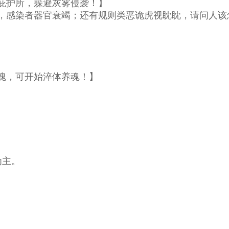
庇护所，躲避灰雾侵袭！】
，感染者器官衰竭；还有规则类恶诡虎视眈眈，请问人该
魂，可开始淬体养魂！】
为主。