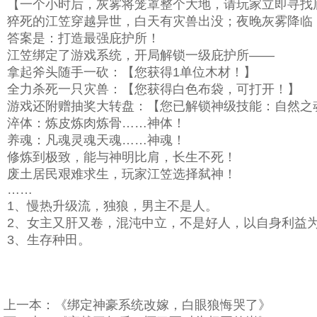
【一个小时后，灰雾将笼罩整个大地，请玩家立即寻找
猝死的江笠穿越异世，白天有灾兽出没；夜晚灰雾降临
答案是：打造最强庇护所！
江笠绑定了游戏系统，开局解锁一级庇护所——
拿起斧头随手一砍：【您获得1单位木材！】
全力杀死一只灾兽：【您获得白色布袋，可打开！】
游戏还附赠抽奖大转盘：【您已解锁神级技能：自然之
淬体：炼皮炼肉炼骨……神体！
养魂：凡魂灵魂天魂……神魂！
修炼到极致，能与神明比肩，长生不死！
废土居民艰难求生，玩家江笠选择弑神！
……
1、慢热升级流，独狼，男主不是人。
2、女主又肝又卷，混沌中立，不是好人，以自身利益
3、生存种田。
上一本：
《绑定神豪系统改嫁，白眼狼悔哭了》