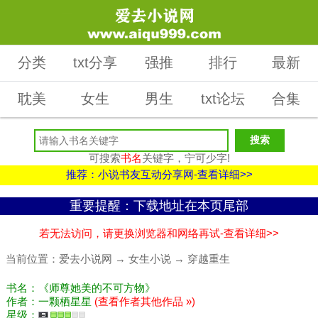
分类
txt分享
强推
排行
最新
耽美
女生
男生
txt论坛
合集
可搜索
书名
关键字，宁可少字!
推荐：小说书友互动分享网-查看详细>>
重要提醒：下载地址在本页尾部
若无法访问，请更换浏览器和网络再试-查看详细>>
当前位置：
爱去小说网
→
女生小说
→
穿越重生
书名：《师尊她美的不可方物》
作者：一颗栖星星
(查看作者其他作品 »)
星级：