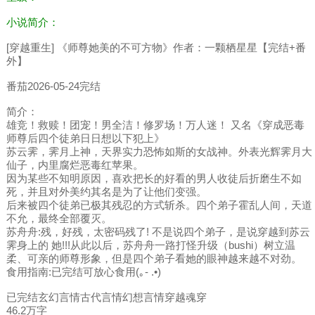
小说简介：
[穿越重生] 《师尊她美的不可方物》作者：一颗栖星星【完结+番
外】
番茄2026-05-24完结
简介：
雄竞！救赎！团宠！男全洁！修罗场！万人迷！ 又名《穿成恶毒
师尊后四个徒弟日日想以下犯上》
苏云霁，霁月上神，天界实力恐怖如斯的女战神。外表光辉霁月大
仙子，内里腐烂恶毒红苹果。
因为某些不知明原因，喜欢把长的好看的男人收徒后折磨生不如
死，并且对外美约其名是为了让他们变强。
后来被四个徒弟已极其残忍的方式斩杀。四个弟子霍乱人间，天道
不允，最终全部覆灭。
苏舟舟:残，好残，太密码残了! 不是说四个弟子，是说穿越到苏云
霁身上的 她!!!从此以后，苏舟舟一路打怪升级（bushi）树立温
柔、可亲的师尊形象，但是四个弟子看她的眼神越来越不对劲。
食用指南:已完结可放心食用(｡- .•)
已完结玄幻言情古代言情幻想言情穿越魂穿
46.2万字