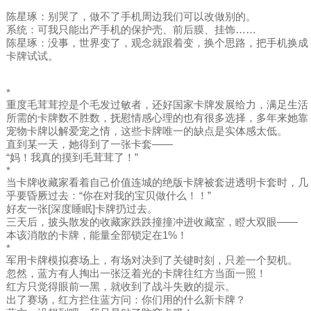
陈星琢：别哭了，做不了手机周边我们可以改做别的。
系统：可我只能出产手机的保护壳、前后膜、挂饰……
陈星琢：没事，世界变了，观念就跟着变，换个思路，把手机换成
卡牌试试。
*
重度毛茸茸控是个毛发过敏者，还好国家卡牌发展给力，满足生活
所需的卡牌数不胜数，抚慰情感心理的也有很多选择，多年来她靠
宠物卡牌以解爱宠之情，这些卡牌唯一的缺点是实体感太低。
直到某一天，她得到了一张卡套——
“妈！我真的摸到毛茸茸了！”
*
当卡牌收藏家看着自己价值连城的绝版卡牌被套进透明卡套时，几
乎要昏厥过去：“你在对我的宝贝做什么！！”
好友一张[深度睡眠]卡牌扔过去。
三天后，披头散发的收藏家跌跌撞撞冲进收藏室，瞪大双眼——
本该消散的卡牌，能量全部锁定在1%！
*
军用卡牌模拟赛场上，有场对决到了关键时刻，只差一个契机。
忽然，蓝方有人掏出一张泛着光的卡牌往红方当面一照！
红方只觉得眼前一黑，就收到了战斗失败的提示。
出了赛场，红方拦住蓝方问：你们用的什么新卡牌？