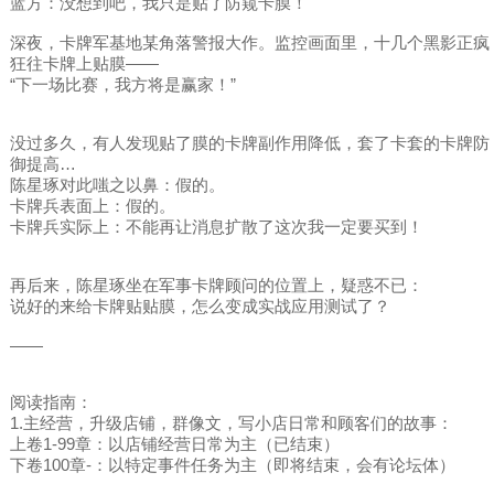
蓝方：没想到吧，我只是贴了防窥卡膜！
深夜，卡牌军基地某角落警报大作。监控画面里，十几个黑影正疯
狂往卡牌上贴膜——
“下一场比赛，我方将是赢家！”
没过多久，有人发现贴了膜的卡牌副作用降低，套了卡套的卡牌防
御提高…
陈星琢对此嗤之以鼻：假的。
卡牌兵表面上：假的。
卡牌兵实际上：不能再让消息扩散了这次我一定要买到！
再后来，陈星琢坐在军事卡牌顾问的位置上，疑惑不已：
说好的来给卡牌贴贴膜，怎么变成实战应用测试了？
——
阅读指南：
1.主经营，升级店铺，群像文，写小店日常和顾客们的故事：
上卷1-99章：以店铺经营日常为主（已结束）
下卷100章-：以特定事件任务为主（即将结束，会有论坛体）