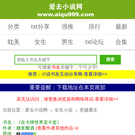
分类
txt分享
强推
排行
最新
耽美
女生
男生
txt论坛
合集
可搜索
书名
关键字，宁可少字!
推荐：小说书友互动分享网-查看详细>>
重要提醒：下载地址在本页尾部
若无法访问，请更换浏览器和网络再试-查看详细>>
当前位置：
爱去小说网
→
女生小说
→
穿越重生
书名：《在卡牌世界卖卡套》
作者：糖浆酿酒
(查看作者其他作品 »)
星级：