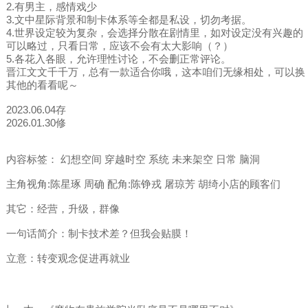
2.有男主，感情戏少
3.文中星际背景和制卡体系等全都是私设，切勿考据。
4.世界设定较为复杂，会选择分散在剧情里，如对设定没有兴趣的
可以略过，只看日常，应该不会有太大影响（？）
5.各花入各眼，允许理性讨论，不会删正常评论。
晋江文文千千万，总有一款适合你哦，这本咱们无缘相处，可以换
其他的看看呢～
2023.06.04存
2026.01.30修
内容标签： 幻想空间 穿越时空 系统 未来架空 日常 脑洞
主角视角:陈星琢 周确 配角:陈铮戎 屠琼芳 胡绮小店的顾客们
其它：经营，升级，群像
一句话简介：制卡技术差？但我会贴膜！
立意：转变观念促进再就业