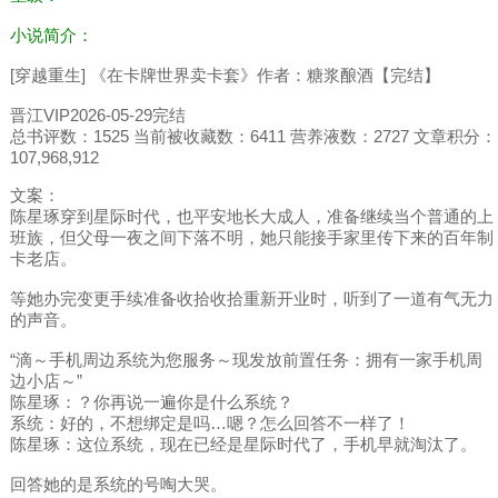
小说简介：
[穿越重生] 《在卡牌世界卖卡套》作者：糖浆酿酒【完结】
晋江VIP2026-05-29完结
总书评数：1525 当前被收藏数：6411 营养液数：2727 文章积分：
107,968,912
文案：
陈星琢穿到星际时代，也平安地长大成人，准备继续当个普通的上
班族，但父母一夜之间下落不明，她只能接手家里传下来的百年制
卡老店。
等她办完变更手续准备收拾收拾重新开业时，听到了一道有气无力
的声音。
“滴～手机周边系统为您服务～现发放前置任务：拥有一家手机周
边小店～”
陈星琢：？你再说一遍你是什么系统？
系统：好的，不想绑定是吗…嗯？怎么回答不一样了！
陈星琢：这位系统，现在已经是星际时代了，手机早就淘汰了。
回答她的是系统的号啕大哭。