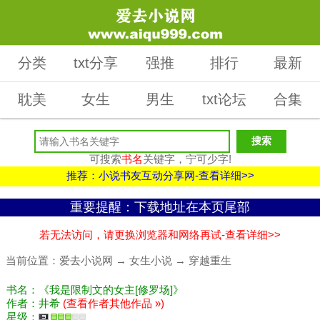
分类
txt分享
强推
排行
最新
耽美
女生
男生
txt论坛
合集
可搜索
书名
关键字，宁可少字!
推荐：小说书友互动分享网-查看详细>>
重要提醒：下载地址在本页尾部
若无法访问，请更换浏览器和网络再试-查看详细>>
当前位置：
爱去小说网
→
女生小说
→
穿越重生
书名：《我是限制文的女主[修罗场]》
作者：井希
(查看作者其他作品 »)
星级：