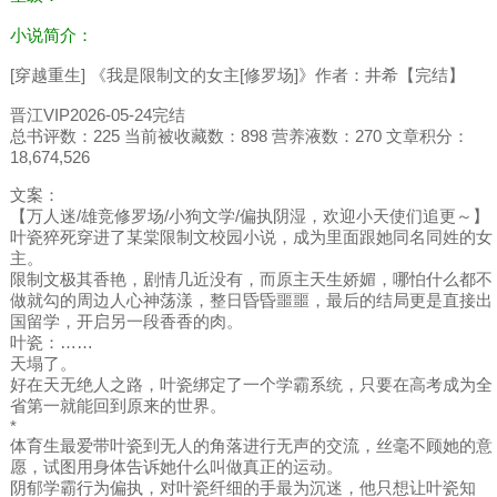
小说简介：
[穿越重生] 《我是限制文的女主[修罗场]》作者：井希【完结】
晋江VIP2026-05-24完结
总书评数：225 当前被收藏数：898 营养液数：270 文章积分：
18,674,526
文案：
【万人迷/雄竞修罗场/小狗文学/偏执阴湿，欢迎小天使们追更～】
叶瓷猝死穿进了某棠限制文校园小说，成为里面跟她同名同姓的女
主。
限制文极其香艳，剧情几近没有，而原主天生娇媚，哪怕什么都不
做就勾的周边人心神荡漾，整日昏昏噩噩，最后的结局更是直接出
国留学，开启另一段香香的肉。
叶瓷：……
天塌了。
好在天无绝人之路，叶瓷绑定了一个学霸系统，只要在高考成为全
省第一就能回到原来的世界。
*
体育生最爱带叶瓷到无人的角落进行无声的交流，丝毫不顾她的意
愿，试图用身体告诉她什么叫做真正的运动。
阴郁学霸行为偏执，对叶瓷纤细的手最为沉迷，他只想让叶瓷知