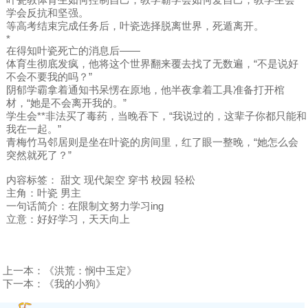
学会反抗和坚强。
等高考结束完成任务后，叶瓷选择脱离世界，死遁离开。
*
在得知叶瓷死亡的消息后——
体育生彻底发疯，他将这个世界翻来覆去找了无数遍，“不是说好
不会不要我的吗？”
阴郁学霸拿着通知书呆愣在原地，他半夜拿着工具准备打开棺
材，“她是不会离开我的。”
学生会**非法买了毒药，当晚吞下，“我说过的，这辈子你都只能和
我在一起。”
青梅竹马邻居则是坐在叶瓷的房间里，红了眼一整晚，“她怎么会
突然就死了？”
内容标签： 甜文 现代架空 穿书 校园 轻松
主角：叶瓷 男主
一句话简介：在限制文努力学习ing
立意：好好学习，天天向上
上一本：
《洪荒：悯中玉定》
下一本：
《我的小狗》