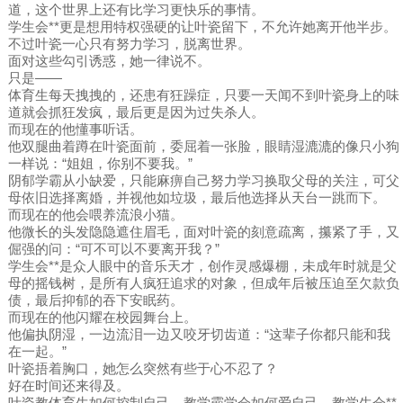
道，这个世界上还有比学习更快乐的事情。
学生会**更是想用特权强硬的让叶瓷留下，不允许她离开他半步。
不过叶瓷一心只有努力学习，脱离世界。
面对这些勾引诱惑，她一律说不。
只是——
体育生每天拽拽的，还患有狂躁症，只要一天闻不到叶瓷身上的味
道就会抓狂发疯，最后更是因为过失杀人。
而现在的他懂事听话。
他双腿曲着蹲在叶瓷面前，委屈着一张脸，眼睛湿漉漉的像只小狗
一样说：“姐姐，你别不要我。”
阴郁学霸从小缺爱，只能麻痹自己努力学习换取父母的关注，可父
母依旧选择离婚，并视他如垃圾，最后他选择从天台一跳而下。
而现在的他会喂养流浪小猫。
他微长的头发隐隐遮住眉毛，面对叶瓷的刻意疏离，攥紧了手，又
倔强的问：“可不可以不要离开我？”
学生会**是众人眼中的音乐天才，创作灵感爆棚，未成年时就是父
母的摇钱树，是所有人疯狂追求的对象，但成年后被压迫至欠款负
债，最后抑郁的吞下安眠药。
而现在的他闪耀在校园舞台上。
他偏执阴湿，一边流泪一边又咬牙切齿道：“这辈子你都只能和我
在一起。”
叶瓷捂着胸口，她怎么突然有些于心不忍了？
好在时间还来得及。
叶瓷教体育生如何控制自己，教学霸学会如何爱自己，教学生会**