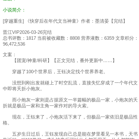
小说简介：
[穿越重生] 《快穿后在年代文当神童》作者：墨清晏【完结】
晋江VIP2026-03-26完结
总书评数：1817 当前被收藏数：8808 营养液数：6359 文章积分：
96,472,536
文案：
【团宠/神童/科研】【正文完结，番外更新中……】
穿越了100个世界后，王钰决定找个世界养老。
没想到刚出发就碰上了时空乱流，直接失忆穿成了一个年代文
中即将夭折小炮灰。
而小炮灰一家则是占据原文一半篇幅的极品一家，小炮灰的夭
折就是极品一家和主角一家作对的导火索。
现在，王钰来了，小炮灰活下来了，但极品一家依旧是极品性
格。
五岁生日过后，王钰发现自己总是能在梦里看见一本书，天书