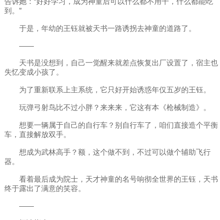
告诉她：“好好学习，成为神童后可以什么都不用干，什么都能吃
到。”
于是，年幼的王钰就被天书一路诱拐去神童的道路了。
——
天书是没想到，自己一觉醒来就差点恢复出厂设置了，宿主也
失忆变成小孩了。
为了重新联系上主系统，它只好开始诱惑年仅五岁的王钰。
玩弹弓射鸟比不过小胖？来来来，它这有本《枪械制造》。
想要一辆属于自己的自行车？别自行车了，咱们直接造个平衡
车，直接解放双手。
想成为武林高手？额，这个做不到，不过可以做个辅助飞行
器。
看着最后成为院士，天才神童的名号响彻全世界的王钰，天书
终于露出了满意的笑容。
——