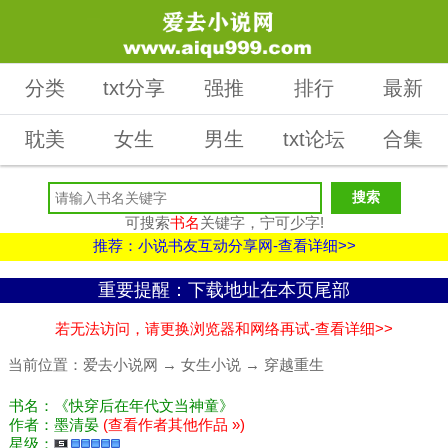
分类
txt分享
强推
排行
最新
耽美
女生
男生
txt论坛
合集
可搜索
书名
关键字，宁可少字!
推荐：小说书友互动分享网-查看详细>>
重要提醒：下载地址在本页尾部
若无法访问，请更换浏览器和网络再试-查看详细>>
当前位置：
爱去小说网
→
女生小说
→
穿越重生
书名：《快穿后在年代文当神童》
作者：墨清晏
(查看作者其他作品 »)
星级：