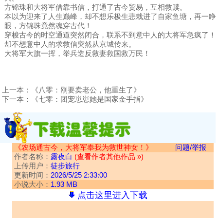
方锦珠和大将军借靠书信，打通了古今贸易，互相救赎。
本以为迎来了人生巅峰，却不想乐极生悲栽进了自家鱼塘，再一睁
眼，方锦珠竟然魂穿古代！
穿梭古今的时空通道突然闭合，联系不到意中人的大将军急疯了！
却不想意中人的求救信突然从京城传来。
大将军大旗一挥，举兵造反救妻救国救万民！
上一本：
《八零：刚要卖老公，他重生了》
下一本：
《七零：团宠崽崽她是国家金手指》
《农场通古今，大将军奉我为救世神女！》
问题/举报
作者名称：
露夜白
(查看作者其他作品 »)
上传用户：
徒步旅行
更新时间：
2026/5/25 2:33:00
小说大小：
1.93 MB
点击这里进入下载