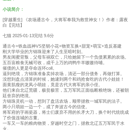
小说简介：
[穿越重生] 《农场通古今，大将军奉我为救世神女！》作者：露夜
白【完结】
七猫 2025-01-13完结 9.6分
通古今+铁血战神VS坚韧小花+物资互换+甜宠+萌宝+造反基建
刚大学毕业的方锦珠迎来了人生至暗时刻。
男友闺蜜背叛，父母车祸双亡，只给她留下一个负债累累的农场。
五百亩粮食无械可收，成千上万的鸡鸭牛羊嗷嗷待哺。
催债的人更是夺命连环coll。
逼到绝境，方锦珠准备卖掉农场，清还一部分债务，再做打算。
没想到盘点清算的时候，她逮到两个和鸡抢食吃的古代小娃娃！
面黄肌瘦的龙凤小萌娃，竟是古代大将军的亲小侄。
他们来自北辽荒疆，极贫极苦，五万军民正面临断粮绝饷，还被朝
廷舍弃的绝境。
方锦珠灵机一动，想到了盘活农场，顺带拯救一城军民的法子。
两小只萌娃一边一个，成了奔波古今的信使。
将军府的字画瓷器，将士们废弃不用的长矛大刀，换个时代统统成
了价值连城的古董。
一车又一车的粮肉物资，穿越时空之门，拯救北辽五万军民于水
火。