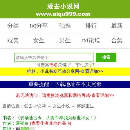
分类
txt分享
强推
排行
最新
耽美
女生
男生
txt论坛
合集
可搜索
书名
关键字，宁可少字!
推荐：小说书友互动分享网-查看详细>>
重要提醒：下载地址在本页尾部
若无法访问，请更换浏览器和网络再试-查看详细>>
当前位置：
爱去小说网
→
女生小说
→
穿越重生
书名：《农场通古今，大将军奉我为救世神女！》
作者：露夜白
(查看作者其他作品 »)
星级：