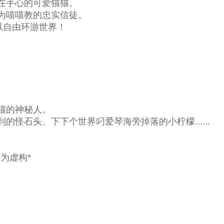
在手心的可爱猫猫。
为喵喵教的忠实信徒。
以自由环游世界！
猫的神秘人。
怪石头、下下个世界叼爱琴海旁掉落的小柠檬......
为虚构*