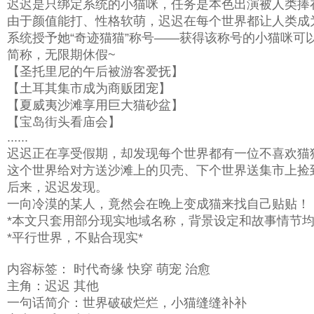
迟迟是只绑定系统的小猫咪，任务是本色出演被人类捧
由于颜值能打、性格软萌，迟迟在每个世界都让人类成
系统授予她“奇迹猫猫”称号——获得该称号的小猫咪可
简称，无限期休假~
【圣托里尼的午后被游客爱抚】
【土耳其集市成为商贩团宠】
【夏威夷沙滩享用巨大猫砂盆】
【宝岛街头看庙会】
......
迟迟正在享受假期，却发现每个世界都有一位不喜欢猫
这个世界给对方送沙滩上的贝壳、下个世界送集市上捡到的
后来，迟迟发现。
一向冷漠的某人，竟然会在晚上变成猫来找自己贴贴！
*本文只套用部分现实地域名称，背景设定和故事情节均
*平行世界，不贴合现实*
内容标签： 时代奇缘 快穿 萌宠 治愈
主角：迟迟 其他
一句话简介：世界破破烂烂，小猫缝缝补补