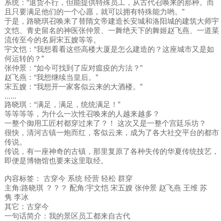
系统：“退货不行，但能提供特殊员工，从古代召唤来的那种。而
且只要满足他们的一个心愿，就可以拥有特殊能力哟。”
于是，路晓琪召唤来了替隋文帝建造长安城和洛阳城的建筑大师宇
文恺、青史留名的神医张仲景、一舞绝天下的舞姬赵飞燕、一道菜
流传至今的名厨宋五嫂等等。
宇文恺：“我想看看这些高楼大厦是怎么建造的？这座城市又是如
何运转的？”
张仲景：“如今可找到了应对瘟疫的方法？”
赵飞燕：“我想继续当皇后。”
宋五嫂：“我想开一家客似云来的大酒楼。”
......
路晓琪：“满足，满足，统统满足！”
等等等等，为什么一次性召唤来的人越来越多？
一整个御用工匠村都穿过来了？！ 这次又是一整个宫廷乐坊？
很快，清河古镇一炮而红，客似云来，成为了各大社交平台的都市
传说。
传说，有一座神奇的古镇，那里复原了各种失传的华夏传统技艺，
即便是博物馆也要来这里取经。
内容标签： 古穿今 系统 经营 轻松 群穿
主角:路晓琪 ？？？ 配角:宇文恺 宋五嫂 张仲景 赵飞燕 王维 苏
隽 李冰
其它：古穿今
一句话简介：我的景区员工都来自古代