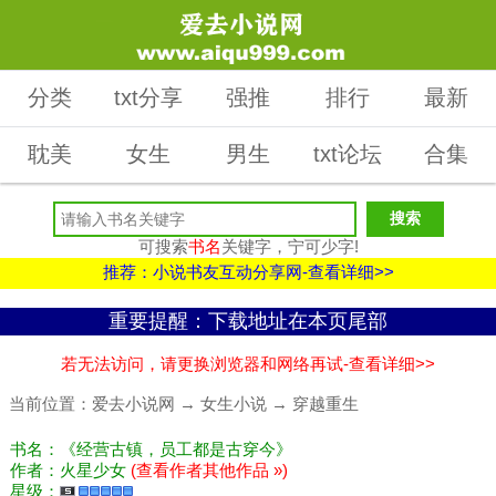
分类
txt分享
强推
排行
最新
耽美
女生
男生
txt论坛
合集
可搜索
书名
关键字，宁可少字!
推荐：小说书友互动分享网-查看详细>>
重要提醒：下载地址在本页尾部
若无法访问，请更换浏览器和网络再试-查看详细>>
当前位置：
爱去小说网
→
女生小说
→
穿越重生
书名：《经营古镇，员工都是古穿今》
作者：火星少女
(查看作者其他作品 »)
星级：