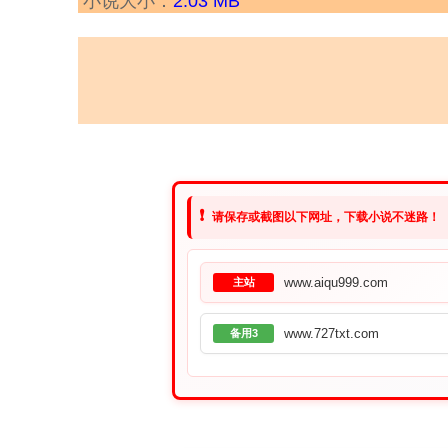
小说大小：
2.03 MB
❗
请保存或截图以下网址，下载小说不迷路！
www.aiqu999.com
主站
www.727txt.com
备用3