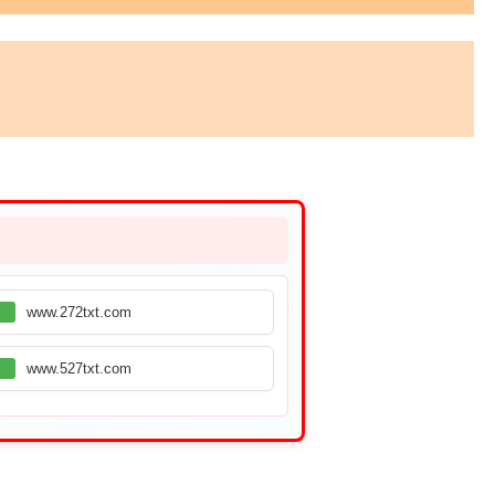
www.272txt.com
www.527txt.com