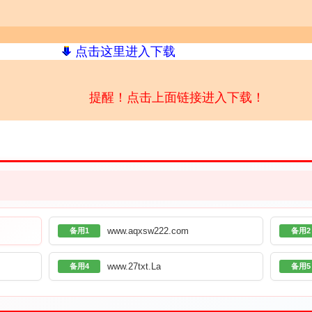
点击这里进入下载
提醒！点击上面链接进入下载！
www.aqxsw222.com
备用1
备用2
www.27txt.La
备用4
备用5