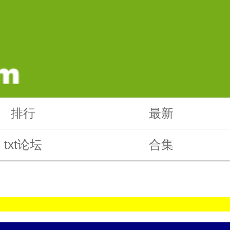
排行
最新
txt论坛
合集