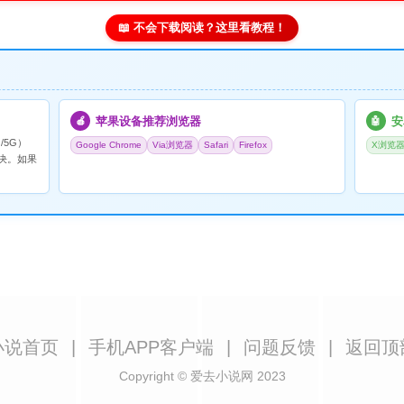
📖 不会下载阅读？这里看教程！
苹果设备推荐浏览器
安
🍎
🤖
/5G）
Google Chrome
Via浏览器
Safari
Firefox
X浏览
决。如果
小说首页
|
手机APP客户端
|
问题反馈
|
返回顶
Copyright © 爱去小说网 2023