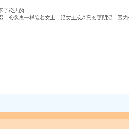
不了恋人的……
湿，会像鬼一样缠着女主，跟女主成亲只会更阴湿，因为