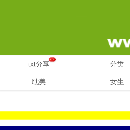
HOT
txt分享
分类
耽美
女生