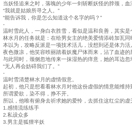
当妖怪追来之时，落魄的少年一剑斩断妖怪的脖颈，血
“我就是姑娘所寻之人。”
“能告诉我，你是怎么知道这个名字的吗？”
-
温时雪此人，一身白衣胜雪，看似是温和良善，其实是
林水月的任务就是：在给男女主的绝美爱情添砖加瓦同
本以为，攻略反派是一项技术活儿，没想到还是体力活
夜色微凉，他笑容昳丽踏着妖魔尸体而来，沾了血迹的
与此同时，颈侧忽地传来一抹湿热的痒意，她的耳边忽
“无人再会妨碍我们了。”
-
温时雪清楚林水月的虚情假意。
起初，他只是想看看林水月对他这份虚假的情意能维持
所谓爱欲，染不得，挣不开。
所以，他唯有俯身去祈求她的爱怜，去抓住这红尘的虚
1.感情流练练手
2.私设众多
3.男主是狐狸半妖