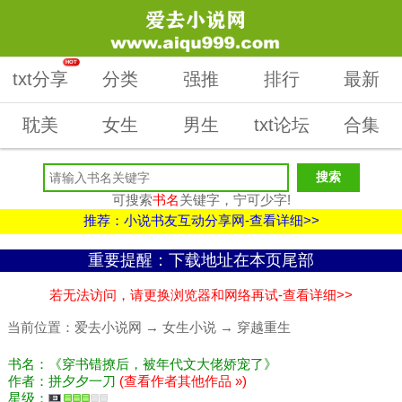
HOT
txt分享
分类
强推
排行
最新
耽美
女生
男生
txt论坛
合集
可搜索
书名
关键字，宁可少字!
推荐：小说书友互动分享网-查看详细>>
重要提醒：下载地址在本页尾部
若无法访问，请更换浏览器和网络再试-查看详细>>
当前位置：
爱去小说网
→
女生小说
→
穿越重生
书名：《穿书错撩后，被年代文大佬娇宠了》
作者：拼夕夕一刀
(查看作者其他作品 »)
星级：