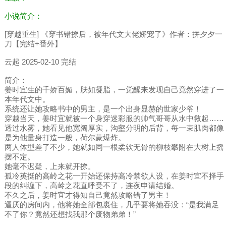
小说简介：
[穿越重生] 《穿书错撩后，被年代文大佬娇宠了》作者：拼夕夕一
刀【完结+番外】
云起 2025-02-10 完结
简介：
姜时宜生的千娇百媚，肤如凝脂，一觉醒来发现自己竟然穿进了一
本年代文中。
系统还让她攻略书中的男主，是一个出身显赫的世家少爷！
穿越当天，姜时宜就被一个身穿迷彩服的帅气哥哥从水中救起……
透过水雾，她看见他宽阔厚实，沟壑分明的后背，每一束肌肉都像
是为他量身打造一般，荷尔蒙爆炸。
两人体型差了不少，她就如同一根柔软无骨的柳枝攀附在大树上摇
摆不定。
她毫不迟疑，上来就开撩。
孤冷英挺的高岭之花一开始还保持高冷禁欲人设，在姜时宜不择手
段的纠缠下，高岭之花直呼受不了，连夜申请结婚。
不久之后，姜时宜才得知自己竟然攻略错了男主！
逼厌的房间内，他将她全部包裹住，几乎要将她吞没：“是我满足
不了你？竟然还想找我那个废物弟弟！”