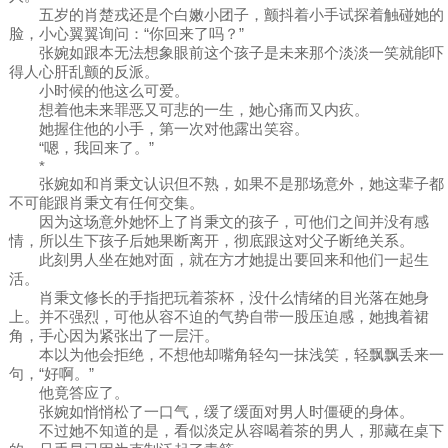
五岁的肖楚戎还是个白嫩小团子，颤抖着小手试探着触碰她的
脸，小心翼翼询问：“你回来了吗？”
张婉如跟本无法想象眼前这个孩子是未来那个淡淡一笑就能吓
得人心肝乱颤的反派。
小时候的他这么可爱。
想着他未来罪恶又可悲的一生，她心痛而又内疚。
她握住他的小手，第一次对他露出笑容。
“嗯，我回来了。”
*
张婉如和肖秉文认识但不熟，如果不是那场意外，她这辈子都
不可能跟肖秉文有任何交集。
因为这场意外她怀上了肖秉文的孩子，可他们之间并没有感
情，所以生下孩子后她果断离开，彻底跟这对父子断绝关系。
此刻男人坐在她对面，就在方才她提出要回来和他们一起生
活。
肖秉文修长的手指把玩着茶杯，没什么情绪的目光落在她身
上。并不强烈，可他从容不迫的气势自带一股压迫感，她拽着裙
角，手心因为紧张出了一层汗。
本以为他会拒绝，不想他却嘴角轻勾一抹浅笑，轻飘飘丢来一
句，“好啊。”
他竟答应了。
张婉如悄悄松了一口气，缓了缓面对男人时僵硬的身体。
不过她不知道的是，看似淡定从容喝着茶的男人，那藏在桌下