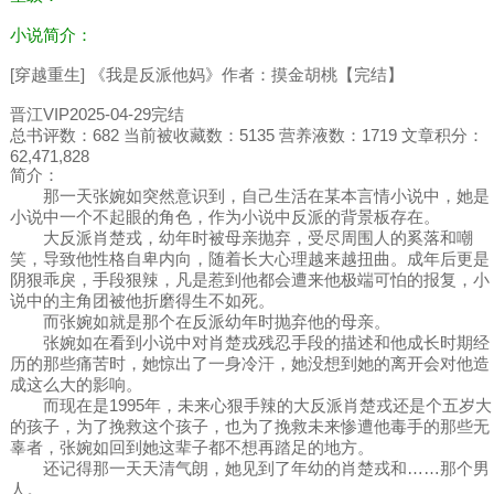
小说简介：
[穿越重生] 《我是反派他妈》作者：摸金胡桃【完结】
晋江VIP2025-04-29完结
总书评数：682 当前被收藏数：5135 营养液数：1719 文章积分：
62,471,828
简介：
那一天张婉如突然意识到，自己生活在某本言情小说中，她是
小说中一个不起眼的角色，作为小说中反派的背景板存在。
大反派肖楚戎，幼年时被母亲抛弃，受尽周围人的奚落和嘲
笑，导致他性格自卑内向，随着长大心理越来越扭曲。成年后更是
阴狠乖戾，手段狠辣，凡是惹到他都会遭来他极端可怕的报复，小
说中的主角团被他折磨得生不如死。
而张婉如就是那个在反派幼年时抛弃他的母亲。
张婉如在看到小说中对肖楚戎残忍手段的描述和他成长时期经
历的那些痛苦时，她惊出了一身冷汗，她没想到她的离开会对他造
成这么大的影响。
而现在是1995年，未来心狠手辣的大反派肖楚戎还是个五岁大
的孩子，为了挽救这个孩子，也为了挽救未来惨遭他毒手的那些无
辜者，张婉如回到她这辈子都不想再踏足的地方。
还记得那一天天清气朗，她见到了年幼的肖楚戎和……那个男
人。