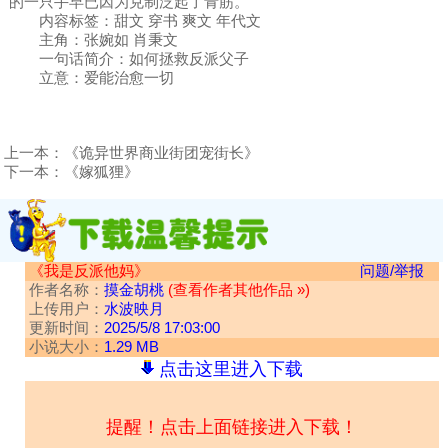
的一只手早已因为克制泛起了青筋。
内容标签：甜文 穿书 爽文 年代文
主角：张婉如 肖秉文
一句话简介：如何拯救反派父子
立意：爱能治愈一切
上一本：
《诡异世界商业街团宠街长》
下一本：
《嫁狐狸》
《我是反派他妈》
问题/举报
作者名称：
摸金胡桃
(查看作者其他作品 »)
上传用户：
水波映月
更新时间：
2025/5/8 17:03:00
小说大小：
1.29 MB
点击这里进入下载
提醒！点击上面链接进入下载！