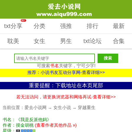
HOT
txt分享
分类
强推
排行
最新
耽美
女生
男生
txt论坛
合集
可搜索
书名
关键字，宁可少字!
推荐：小说书友互动分享网-查看详细>>
重要提醒：下载地址在本页尾部
若无法访问，请更换浏览器和网络再试-查看详细>>
当前位置：
爱去小说网
→
女生小说
→
穿越重生
书名：《我是反派他妈》
作者：摸金胡桃
(查看作者其他作品 »)
星级：