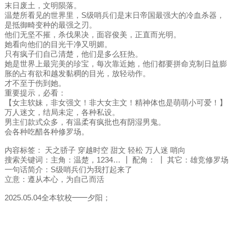
末日废土，文明陨落。
温楚所看见的世界里，S级哨兵们是末日帝国最强大的冷血杀器，
是抵御畸变种的最强之刃。
他们无坚不摧，杀伐果决，面容俊美，正直而光明。
她看向他们的目光干净又明媚。
只有疯子们自己清楚，他们是多么狂热。
她是世界上最完美的珍宝，每次靠近她，他们都要拼命克制日益膨
胀的占有欲和越发黏稠的目光，放轻动作。
才不至于伤到她。
重要提示，必看：
【女主软妹，非女强文！非大女主文！精神体也是萌萌小可爱！】
万人迷文，结局未定，各种私设。
男主们款式众多，有温柔有疯批也有阴湿男鬼。
会各种吃醋各种修罗场。
内容标签： 天之骄子 穿越时空 甜文 轻松 万人迷 哨向
搜索关键词：主角：温楚，1234… ┃ 配角： ┃ 其它：雄竞修罗场
一句话简介：S级哨兵们为我打起来了
立意：遵从本心，为自己而活
2025.05.04全本软校━━夕阳；