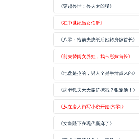
《穿越兽世：兽夫太凶猛》
《在中世纪当女伯爵》
《八零：给前夫烧纸后她转身嫁首长》
《前夫替闺女养娃，我带崽嫁首长》
《地盘是抢的，男人？是手滑点来的》
《病弱狐夫天天撒娇撩我？狠宠他！》
《从在唐人街写小说开始[六零]》
《女皇陛下在现代赢麻了》