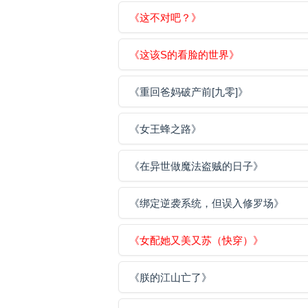
《这不对吧？》
《这该S的看脸的世界》
《重回爸妈破产前[九零]》
《女王蜂之路》
《在异世做魔法盗贼的日子》
《绑定逆袭系统，但误入修罗场》
《女配她又美又苏（快穿）》
《朕的江山亡了》