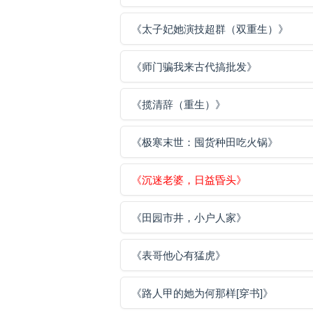
《太子妃她演技超群（双重生）》
《师门骗我来古代搞批发》
《揽清辞（重生）》
《极寒末世：囤货种田吃火锅》
《沉迷老婆，日益昏头》
《田园市井，小户人家》
《表哥他心有猛虎》
《路人甲的她为何那样[穿书]》