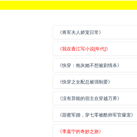
《将军夫人娇宠日常》
《我在香江写小说[年代]》
《快穿：炮灰她不想被剧情杀》
《快穿之女配总被强制爱》
《没有异能的宿主在穿越万界》
《甜蜜军婚，穿七零被酷帅军官爆宠》
《李嘉宁的奇妙之旅》