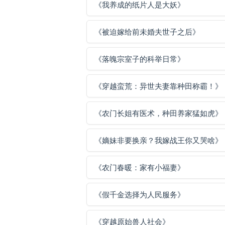
《我养成的纸片人是大妖》
《被迫嫁给前未婚夫世子之后》
《落魄宗室子的科举日常》
《穿越蛮荒：异世夫妻靠种田称霸！》
《农门长姐有医术，种田养家猛如虎》
《嫡妹非要换亲？我嫁战王你又哭啥》
《农门春暖：家有小福妻》
《假千金选择为人民服务》
《穿越原始兽人社会》