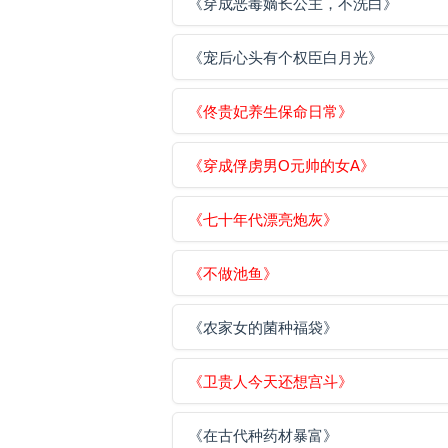
《穿成恶毒嫡长公主，不洗白》
《宠后心头有个权臣白月光》
《佟贵妃养生保命日常》
《穿成俘虏男O元帅的女A》
《七十年代漂亮炮灰》
《不做池鱼》
《农家女的菌种福袋》
《卫贵人今天还想宫斗》
《在古代种药材暴富》