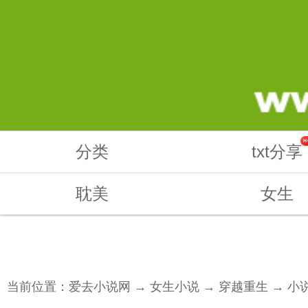
H
分类
txt分享
耽美
女生
当前位置：
爱去小说网
→
女生小说
→
穿越重生
→ 小