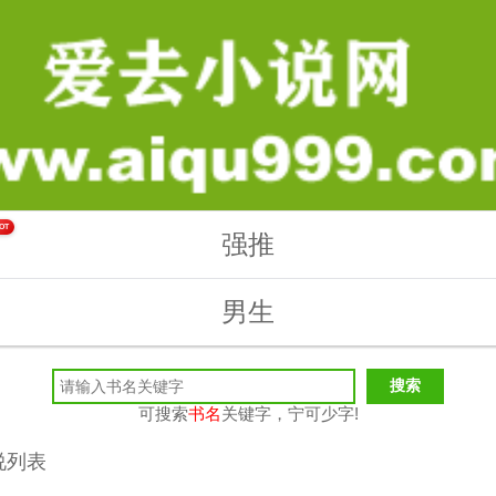
OT
强推
男生
可搜索
书名
关键字，宁可少字!
说列表