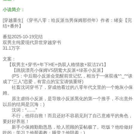
小说简介：
[穿越重生] 《穿书八零：给反派当男保姆那些年》作者：绪妄【完
结+番外】
番茄2025-10-19完结
双男主纯爱现代异世穿越穿书
31.1万字
文案：
【双男主+穿书+年下HE+伪双人格情敌+双洁1V1】
【跳脱漂亮小保姆VS阴鸷大反派+绿茶小反派】
(PS：中后期小反派会觉醒前世记忆，相当于一体双魂*^_^*谈
成了“三人”恋爱，有雷点的宝宝请慎重呀)
社畜沈词穿书了，穿成他看过的八零年代文里的一个炮灰小保
姆。
原主虐待小反派，是导致小反派黑化的第一个推手，不出意外
以后的结局是沉海：)
沈词：“……”
不行，他得自救！而且还好不容易见到了自己意难平的角色，
要好好养崽！
新手小保姆勤勤恳恳，给人照顾的妥帖极了。吃饭？他给做好
吃的；学习？他帮着教；睡觉？他陪着：)