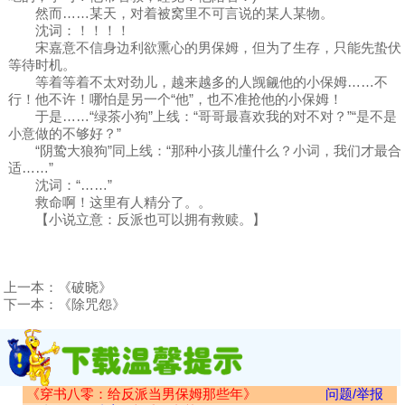
然而……某天，对着被窝里不可言说的某人某物。
沈词：！！！！
宋嘉意不信身边利欲熏心的男保姆，但为了生存，只能先蛰伏
等待时机。
等着等着不太对劲儿，越来越多的人觊觎他的小保姆……不
行！他不许！哪怕是另一个“他”，也不准抢他的小保姆！
于是……“绿茶小狗”上线：“哥哥最喜欢我的对不对？”“是不是
小意做的不够好？”
“阴鸷大狼狗”同上线：“那种小孩儿懂什么？小词，我们才最合
适……”
沈词：“……”
救命啊！这里有人精分了。。
【小说立意：反派也可以拥有救赎。】
上一本：
《破晓》
下一本：
《除咒怨》
《穿书八零：给反派当男保姆那些年》
问题/举报