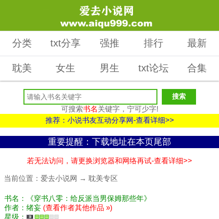
分类
txt分享
强推
排行
最新
耽美
女生
男生
txt论坛
合集
可搜索
书名
关键字，宁可少字!
推荐：小说书友互动分享网-查看详细>>
重要提醒：下载地址在本页尾部
若无法访问，请更换浏览器和网络再试-查看详细>>
当前位置：
爱去小说网
→
耽美专区
书名：《穿书八零：给反派当男保姆那些年》
作者：绪妄
(查看作者其他作品 »)
星级：