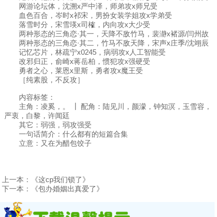
网游论坛体，沈溯x严中泽，师弟攻x师兄受
血色百合，岑时x祁宋，男扮女装学姐攻x学弟受
落雪时分，宋雪瑛x司榷，内向攻x大少受
两种形态的三角恋·其一，天降不敌竹马，裴瀞x褚源/闫州故
两种形态的三角恋·其二，竹马不敌天降，宋声x庄季/沈翊辰
记忆芯片，林疏宁x0245，病弱攻x人工智能受
改邪归正，俞崎x蒋岳柏，惯犯攻x强硬受
勇者之心，莱恩x里斯，勇者攻x魔王受
［纯素股，不反攻］
内容标签：
主角：凌奚，。 ┃ 配角：陆见川，颜濛，钟知溟，玉雪容，
严衷，白黎，许闻廷
其它：弱强，弱攻强受
一句话简介：什么都有的短篇合集
立意：又在为醋包饺子
上一本：
《这cp我们锁了》
下一本：
《包办婚姻出真爱了》