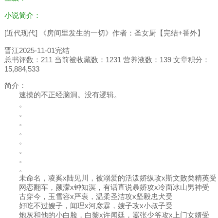
小说简介：
[近代现代] 《房间里发生的一切》作者：圣女厨【完结+番外】
晋江2025-11-01完结
总书评数：211 当前被收藏数：1231 营养液数：139 文章积分：
15,884,533
简介：
速摸的不正经脑洞。没有逻辑。
。
。
。
。
。
。
。
。
未命名，凌奚x陆见川，被溺爱的活泼娇纵攻x斯文败类精英受
网恋翻车，颜濛x钟知溟，有话直说暴娇攻x冷面冰山男神受
古穿今，玉雪容x严衷，温柔圣洁攻x坚毅忠犬受
好吃不过嫂子，闻理x河彦霖，嫂子攻x小叔子受
炮灰和他的小白脸，白黎x许闻廷，嚣张少爷攻x上门女婿受