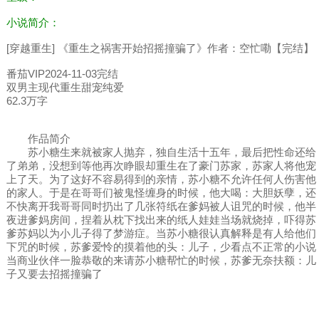
小说简介：
[穿越重生] 《重生之祸害开始招摇撞骗了》作者：空忙嘞【完结】
番茄VIP2024-11-03完结
双男主现代重生甜宠纯爱
62.3万字
作品简介
苏小糖生来就被家人抛弃，独自生活十五年，最后把性命还给
了弟弟，没想到等他再次睁眼却重生在了豪门苏家，苏家人将他宠
上了天。为了这好不容易得到的亲情，苏小糖不允许任何人伤害他
的家人。于是在哥哥们被鬼怪缠身的时候，他大喝：大胆妖孽，还
不快离开我哥哥同时扔出了几张符纸在爹妈被人诅咒的时候，他半
夜进爹妈房间，捏着从枕下找出来的纸人娃娃当场就烧掉，吓得苏
爹苏妈以为小儿子得了梦游症。当苏小糖很认真解释是有人给他们
下咒的时候，苏爹爱怜的摸着他的头：儿子，少看点不正常的小说
当商业伙伴一脸恭敬的来请苏小糖帮忙的时候，苏爹无奈扶额：儿
子又要去招摇撞骗了