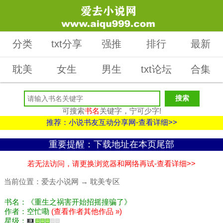
分类
txt分享
强推
排行
最新
耽美
女生
男生
txt论坛
合集
可搜索
书名
关键字，宁可少字!
推荐：小说书友互动分享网-查看详细>>
重要提醒：下载地址在本页尾部
若无法访问，请更换浏览器和网络再试-查看详细>>
当前位置：
爱去小说网
→
耽美专区
书名：《重生之祸害开始招摇撞骗了》
作者：空忙嘞
(查看作者其他作品 »)
星级：