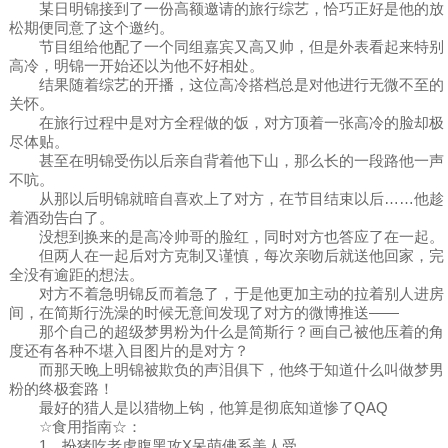
某日明锦接到了一份高额邀请的旅行综艺，恰巧正好是他的放
松期便同意了这个邀约。
节目组给他配了一个同组嘉宾又高又帅，但是外表看起来特别
高冷，明锦一开始还以为他不好相处。
结果随着综艺的开播，这位高冷搭档总是对他进行无微不至的
关怀。
在旅行过程中是对方全程做的饭，对方顶着一张高冷的脸却极
尽体贴。
甚至在明锦受伤以后亲自背着他下山，那么长的一段路他一声
不吭。
从那以后明锦就暗自喜欢上了对方，在节目结束以后……他趁
着酒劲告白了。
没想到换来的是高冷帅哥的脸红，同时对方也答应了在一起。
但两人在一起后对方克制又谨慎，每次亲吻后就送他回家，完
全没有逾距的想法。
对方不着急明锦反而着急了，于是他更加主动的拉着别人进房
间，在简斯行洗澡的时候无意间发现了对方的微博推送——
那个自己的超级梦男粉为什么是简斯行？画自己被他压着的角
度还有各种不堪入目图片的是对方？
而那天晚上明锦被欺负的声泪俱下，他终于知道什么叫做梦男
粉的终极套路！
最好的猎人是以猎物上钩，他算是彻底知道惨了QAQ
☆食用指南☆：
1，扮猪吃老虎腹黑攻X呆萌佛系美人受