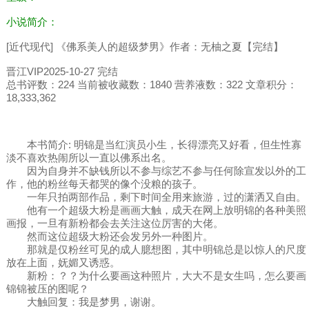
小说简介：
[近代现代] 《佛系美人的超级梦男》作者：无柚之夏【完结】
晋江VIP2025-10-27 完结
总书评数：224 当前被收藏数：1840 营养液数：322 文章积分：
18,333,362
本书简介: 明锦是当红演员小生，长得漂亮又好看，但生性寡
淡不喜欢热闹所以一直以佛系出名。
因为自身并不缺钱所以不参与综艺不参与任何除宣发以外的工
作，他的粉丝每天都哭的像个没粮的孩子。
一年只拍两部作品，剩下时间全用来旅游，过的潇洒又自由。
他有一个超级大粉是画画大触，成天在网上放明锦的各种美照
画报，一旦有新粉都会去关注这位厉害的大佬。
然而这位超级大粉还会发另外一种图片。
那就是仅粉丝可见的成人臆想图，其中明锦总是以惊人的尺度
放在上面，妩媚又诱惑。
新粉：？？为什么要画这种照片，大大不是女生吗，怎么要画
锦锦被压的图呢？
大触回复：我是梦男，谢谢。