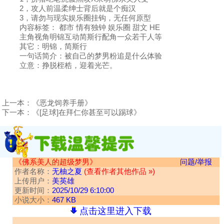
2，攻人前温柔绅士背后就是个痴汉
3，请勿与现实娱乐圈挂钩，无任何原型
内容标签： 都市 情有独钟 娱乐圈 甜文 HE
主角视角明锦互动简斯行配角一众若干人等
其它：明锦，简斯行
一句话简介：被自己的梦男粉追是什么体验
立意：挣脱桎梏，迎着光芒。
上一本：
《恶龙饲养手册》
下一本：
《[足球]在拜仁你甚至可以踢球》
《佛系美人的超级梦男》
问题/举报
作者名称：
无柚之夏
(查看作者其他作品 »)
上传用户：
美英雄
更新时间：
2025/10/29 6:10:00
小说大小：
467 KB
点击这里进入下载