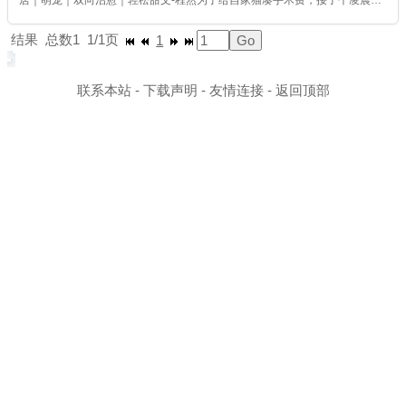
居｜萌宠｜双向治愈｜轻松甜文-程然为了给自家猫凑手术费，接了个凌晨上
门喂猫的兼职。雇主出手阔绰得离谱，一次三百块，简直是天上掉馅饼。更
难得的是，雇主家的小猫雪团又乖又软，浑身带着淡淡的檀香，她每次上门
结果
总数1
1/1页
1
喂猫，都...
联系本站
-
下载声明
-
友情连接
-
返回顶部