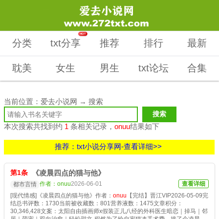
HOT
分类
txt分享
推荐
排行
最新
耽美
女生
男生
txt论坛
合集
当前位置：
爱去小说网
→ 搜索
本次搜索共找到约
1
条相关记录，
onuu
结果如下
推荐：txt小说分享网-查看详细>>
第1条
《凌晨四点的猫与他》
作者：onuu
2026-06-01
查看详细
都市言情
[现代情感]《凌晨四点的猫与他》作者：
onuu
【完结】晋江VIP2026-05-09完
结总书评数：1730当前被收藏数：801营养液数：1475文章积分：
30,346,428文案：太阳自由插画师x假装正儿八经的外科医生暗恋｜掉马｜邻